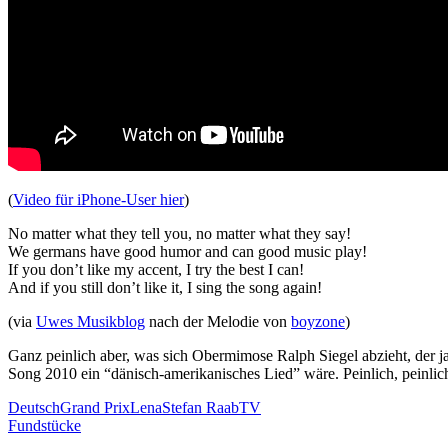
(
Video für iPhone-User hier
)
No matter what they tell you, no matter what they say!
We germans have good humor and can good music play!
If you don’t like my accent, I try the best I can!
And if you still don’t like it, I sing the song again!
(via
Uwes Musikblog
nach der Melodie von
boyzone
)
Ganz peinlich aber, was sich Obermimose Ralph Siegel abzieht, der ja ö
Song 2010 ein “dänisch-amerikanisches Lied” wäre. Peinlich, peinli
Deutsch
Grand Prix
Lena
Stefan Raab
TV
Fundstücke