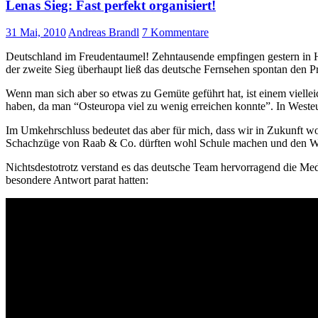
Lenas Sieg: Fast perfekt organisiert!
31 Mai, 2010
Andreas Brandl
7 Kommentare
Deutschland im Freudentaumel! Zehntausende empfingen gestern in 
der zweite Sieg überhaupt ließ das deutsche Fernsehen spontan de
Wenn man sich aber so etwas zu Gemüte geführt hat, ist einem vielleic
haben, da man “Osteuropa viel zu wenig erreichen konnte”. In Westeuro
Im Umkehrschluss bedeutet das aber für mich, dass wir in Zukunft woh
Schachzüge von Raab & Co. dürften wohl Schule machen und den Wet
Nichtsdestotrotz verstand es das deutsche Team hervorragend die Med
besondere Antwort parat hatten: