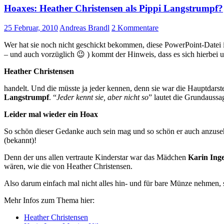
Hoaxes: Heather Christensen als Pippi Langstrumpf?
25 Februar, 2010
Andreas Brandl
2 Kommentare
Wer hat sie noch nicht geschickt bekommen, diese PowerPoint-Datei i
– und auch vorzüglich 😉 ) kommt der Hinweis, dass es sich hierbei 
Heather Christensen
handelt. Und die müsste ja jeder kennen, denn sie war die Hauptdar
Langstrumpf
. “
Jeder kennt sie, aber nicht so
” lautet die Grundaussa
Leider mal wieder ein Hoax
So schön dieser Gedanke auch sein mag und so schön er auch anzusehe
(bekannt)!
Denn der uns allen vertraute Kinderstar war das Mädchen
Karin Ing
wären, wie die von Heather Christensen.
Also darum einfach mal nicht alles hin- und für bare Münze nehmen, s
Mehr Infos zum Thema hier:
Heather Christensen