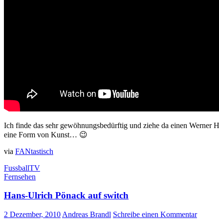
Ich finde das sehr gewöhnungsbedürftig und ziehe da einen Werner H
eine Form von Kunst… 😉
via
FANtastisch
Fussball
TV
Fernsehen
Hans-Ulrich Pönack auf switch
2 Dezember, 2010
Andreas Brandl
Schreibe einen Kommentar