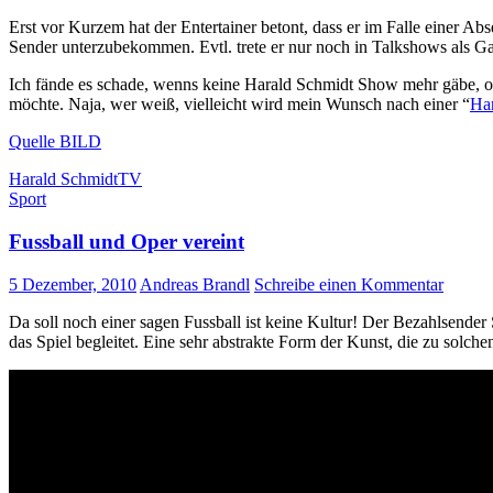
Erst vor Kurzem hat der Entertainer betont, dass er im Falle einer 
Sender unterzubekommen. Evtl. trete er nur noch in Talkshows als Gast
Ich fände es schade, wenns keine Harald Schmidt Show mehr gäbe, 
möchte. Naja, wer weiß, vielleicht wird mein Wunsch nach einer “
Ha
Quelle BILD
Harald Schmidt
TV
Sport
Fussball und Oper vereint
5 Dezember, 2010
Andreas Brandl
Schreibe einen Kommentar
Da soll noch einer sagen Fussball ist keine Kultur! Der Bezahlsend
das Spiel begleitet. Eine sehr abstrakte Form der Kunst, die zu solc