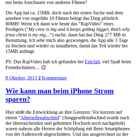
nur beim Anschauen von anderen Filmen?
Die App hat ca. 15MB, doch nach der ersten Suche und dem
ansehen von ungefähr 10 Filmen belegt das Ding plötzlich
80MB! Wenn ich dann wie heute das “RapVideo” eines
Predigers (“
My crew is big and it keeps getting bigger, that’s why
jesus christ is my nig…
“) suche, dann hat das Ding 277 MB in
Benutzung. Ich sehe mich also gezwungen, die App alle 3 Tage
zu löschen und wieder zu installieren, damit das Teil wieder bei
15MB anfängt.
PS: Das RapVideo hab ich gefunden bei
Epicfail
, viel Spaß beim
Fremdschämen… 😉
8 Oktober, 2013
2
Kommentare
Wie kann man beim iPhone Strom
sparen?
Hier stößt die Entwicklung an ihre Grenzen: Vor kurzem auf
einem “
Altgesellenabschied
” (Junggesellenabschied wurde nach
der überraschenden und geheimen Hochzeit noch nachgeholt)
waren nahezu alle Herren der Schöpfung mit Ihren Smartphones
von der Außenwelt abgeschnitten. Und das ausgerechnet zu der