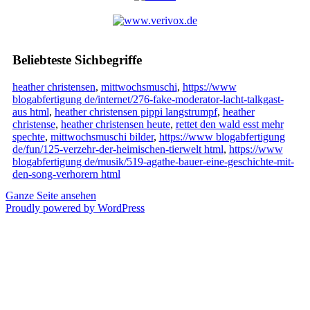
Beliebteste Sichbegriffe
heather christensen
,
mittwochsmuschi
,
https://www
blogabfertigung de/internet/276-fake-moderator-lacht-talkgast-
aus html
,
heather christensen pippi langstrumpf
,
heather
christense
,
heather christensen heute
,
rettet den wald esst mehr
spechte
,
mittwochsmuschi bilder
,
https://www blogabfertigung
de/fun/125-verzehr-der-heimischen-tierwelt html
,
https://www
blogabfertigung de/musik/519-agathe-bauer-eine-geschichte-mit-
den-song-verhorern html
Ganze Seite ansehen
Proudly powered by WordPress