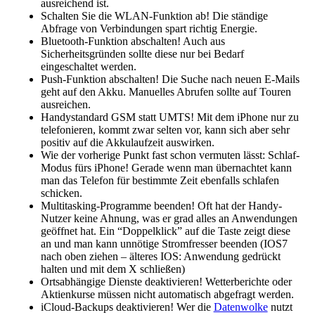
ausreichend ist.
Schalten Sie die WLAN-Funktion ab! Die ständige
Abfrage von Verbindungen spart richtig Energie.
Bluetooth-Funktion abschalten! Auch aus
Sicherheitsgründen sollte diese nur bei Bedarf
eingeschaltet werden.
Push-Funktion abschalten! Die Suche nach neuen E-Mails
geht auf den Akku. Manuelles Abrufen sollte auf Touren
ausreichen.
Handystandard GSM statt UMTS! Mit dem iPhone nur zu
telefonieren, kommt zwar selten vor, kann sich aber sehr
positiv auf die Akkulaufzeit auswirken.
Wie der vorherige Punkt fast schon vermuten lässt: Schlaf-
Modus fürs iPhone! Gerade wenn man übernachtet kann
man das Telefon für bestimmte Zeit ebenfalls schlafen
schicken.
Multitasking-Programme beenden! Oft hat der Handy-
Nutzer keine Ahnung, was er grad alles an Anwendungen
geöffnet hat. Ein “Doppelklick” auf die Taste zeigt diese
an und man kann unnötige Stromfresser beenden (IOS7
nach oben ziehen – älteres IOS: Anwendung gedrückt
halten und mit dem X schließen)
Ortsabhängige Dienste deaktivieren! Wetterberichte oder
Aktienkurse müssen nicht automatisch abgefragt werden.
iCloud-Backups deaktivieren! Wer die
Datenwolke
nutzt