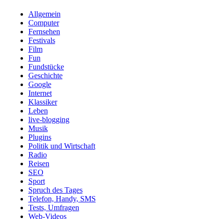
Allgemein
Computer
Fernsehen
Festivals
Film
Fun
Fundstücke
Geschichte
Google
Internet
Klassiker
Leben
live-blogging
Musik
Plugins
Politik und Wirtschaft
Radio
Reisen
SEO
Sport
Spruch des Tages
Telefon, Handy, SMS
Tests, Umfragen
Web-Videos