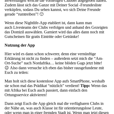
Bewertungen welche die vorherigen Clubber abgegeben haben.
Zudem lässt sich das Ganze mit Deiner Social -Freundesliste
verküpfen, sodass Du sehen kannst, wo sich Deine Freunde
gerade “rumtreiben”! 🙂
Wenn diese Nightlife-App etabliert ist, dann kann man
auch Livesteams der Clubs verfolgen und anhand des Gezeigten
das Domizil auswählen. Garniert wird das alles dann noch mit
Gutscheinen für gratis Eintritte oder Getränke!
Nutzung der App
Hier wird es dann schon schwerer, denn eine vernünftige
Erklärung ist nicht zu finden – außerdem setzt mich die “Am-
Ort-Suche” nach Nordafrika… keine blöden Gags jetzt bitte!
😉 Also dann versuche ich eben das bisher rausgefundene mit
Euch zu teilen:
Man holt sich diese kostenlose App aufs SmartPhone, weshalb
sie schon mal das Prädikat “nützlich” verdient!
Tipp:
Wenn das
mit Afrika bei Euch auch passiert, dann einfach den
Ortungsservice aktivieren!
Dann zeigt Euch die App gleich mal die verfügbaren Clubs in
der Nähe an, was auch Klasse ist für orientierungslose Leute,
oder wenn man in einer fremden Stadt ist. Wenn man jetzt diesen