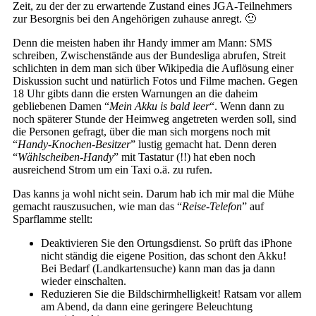
Zeit, zu der der zu erwartende Zustand eines JGA-Teilnehmers
zur Besorgnis bei den Angehörigen zuhause anregt. 🙂
Denn die meisten haben ihr Handy immer am Mann: SMS
schreiben, Zwischenstände aus der Bundesliga abrufen, Streit
schlichten in dem man sich über Wikipedia die Auflösung einer
Diskussion sucht und natürlich Fotos und Filme machen. Gegen
18 Uhr gibts dann die ersten Warnungen an die daheim
gebliebenen Damen “
Mein Akku is bald leer
“. Wenn dann zu
noch späterer Stunde der Heimweg angetreten werden soll, sind
die Personen gefragt, über die man sich morgens noch mit
“
Handy-Knochen-Besitzer
” lustig gemacht hat. Denn deren
“
Wählscheiben-Handy
” mit Tastatur (!!) hat eben noch
ausreichend Strom um ein Taxi o.ä. zu rufen.
Das kanns ja wohl nicht sein. Darum hab ich mir mal die Mühe
gemacht rauszusuchen, wie man das “
Reise-Telefon
” auf
Sparflamme stellt:
Deaktivieren Sie den Ortungsdienst. So prüft das iPhone
nicht ständig die eigene Position, das schont den Akku!
Bei Bedarf (Landkartensuche) kann man das ja dann
wieder einschalten.
Reduzieren Sie die Bildschirmhelligkeit! Ratsam vor allem
am Abend, da dann eine geringere Beleuchtung