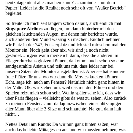
heutzutage nicht alles machen kann? …zumindest auf dem
Papier! Leider ist die Realität noch sehr oft von “Außer Betrieb”
begleitet!
So freute ich mich seit langem schon darauf, auch endlich mal
Singapore Airlines
zu fliegen, um dann hinterher mit den
gleichen leuchtenden Augen, mit denen mir berichtet wurde,
auch anderen den Mund wässrig zu machen. Endlich nehmen
wir Platz in der 747, Fensterplatz und ich stell mir schon mal den
Monitor ein. Noch geht aber nix, wir sind ja noch nicht
gestartet… irgendwann merke ich dann, dass die anderen im
Flieger durchaus glotzen können, da kommt auch schon so eine
sandgestrahlte Asiatin und teilt uns mit, dass leider nur bei
unseren Sitzen der Monitor ausgefallen ist. Aber sie hätte andere
freie Plätze für uns, wo wir dann die Movies kucken können.
Echt, sage ich, auch am Fenster? Natürlich nicht, ganz hinten in
der Mitte. Ok, wir ziehen um, weil das mit den Filmen und den
Spielen reizt mich schon sehr. Wenig später sehe ich, dass wir
über Paris fliegen – vielleicht gibts da was zu sehen. Also zurück
zu meinem Fenster… nur da lag inzwischen ein schlitzäugiger
alter Mann über alle 3 Sitze und schnarchte! Na gut, dann halt
nicht…
Nettes Detail am Rande: Da wir nun ganz hinten saßen, war
auch das beliebte Mittagessen aus und wir mussten nehmen, was