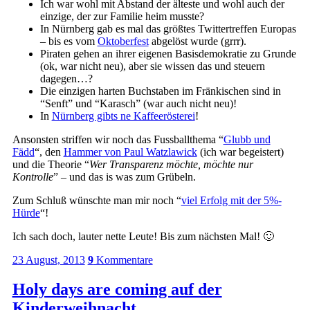
Ich war wohl mit Abstand der älteste und wohl auch der
einzige, der zur Familie heim musste?
In Nürnberg gab es mal das größtes Twittertreffen Europas
– bis es vom
Oktoberfest
abgelöst wurde (grrr).
Piraten gehen an ihrer eigenen Basisdemokratie zu Grunde
(ok, war nicht neu), aber sie wissen das und steuern
dagegen…?
Die einzigen harten Buchstaben im Fränkischen sind in
“Senft” und “Karasch” (war auch nicht neu)!
In
Nürnberg gibts ne Kaffeerösterei
!
Ansonsten striffen wir noch das Fussballthema “
Glubb und
Fädd
“, den
Hammer von Paul Watzlawick
(ich war begeistert)
und die Theorie “
Wer Transparenz möchte, möchte nur
Kontrolle
” – und das is was zum Grübeln.
Zum Schluß wünschte man mir noch “
viel Erfolg mit der 5%-
Hürde
“!
Ich sach doch, lauter nette Leute! Bis zum nächsten Mal! 🙂
23 August, 2013
9
Kommentare
Holy days are coming auf der
Kinderweihnacht