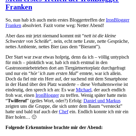
Franken
So, nun hab ich auch mein erstes Bloggertreffen der
IronBlogger
Franken
absolviert. Fazit vorne weg: Netter Abend!
Aber dass mir jetzt niemand kommt mit “
nett ist die kleine
Schwester von Scheiße
“, nein, echt nette Leute, nette Gespräche,
nettes Ambiente, nettes Bier (aus dem “Bieramt”).
Der Start war zwar etwas holprig, denn da ich – völlig untypisch
für mich – pünktlich war, hab ich mich erstmal in den
Gastronomiebetrieben dort am Tiergärtnertorplatz durchgefragt
und nur ein “
hör’ ich zum ersten Mal
” erntete, war ich allein.
Doch da fiel mir ein Herr auf, der suchend mit dem Smartphone
in der Hand über den Platz wanderte – diese Verhaltensweise ist
eindeutig, den sprech ich an: Es war
Michael
, der auch endlich
froh war, einen
IronBlogger
zu treffen. Wenig später hatte mein
“
Twilferuf
” (geiles Wort, oder?) Erfolg:
Daniel und Markus
zeigten uns die Gruppe, die sich unter dem Baum “versteckt”
hatte und bald traf auch der
Chef
ein. Endlich konnte ich mir ein
Bier holen… 🙂
Folgende Erkenntnisse brachte mir der Abend: