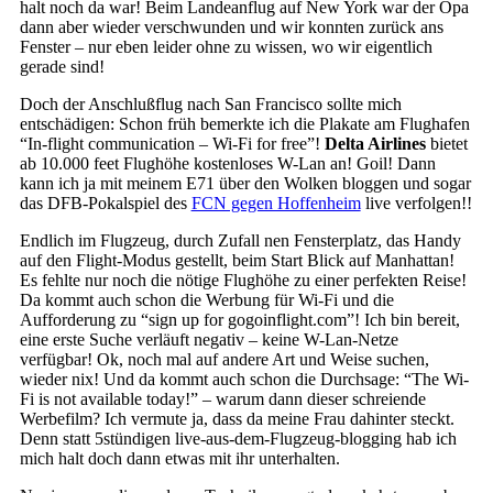
halt noch da war! Beim Landeanflug auf New York war der Opa
dann aber wieder verschwunden und wir konnten zurück ans
Fenster – nur eben leider ohne zu wissen, wo wir eigentlich
gerade sind!
Doch der Anschlußflug nach San Francisco sollte mich
entschädigen: Schon früh bemerkte ich die Plakate am Flughafen
“In-flight communication – Wi-Fi for free”!
Delta Airlines
bietet
ab 10.000 feet Flughöhe kostenloses W-Lan an! Goil! Dann
kann ich ja mit meinem E71 über den Wolken bloggen und sogar
das DFB-Pokalspiel des
FCN gegen Hoffenheim
live verfolgen!!
Endlich im Flugzeug, durch Zufall nen Fensterplatz, das Handy
auf den Flight-Modus gestellt, beim Start Blick auf Manhattan!
Es fehlte nur noch die nötige Flughöhe zu einer perfekten Reise!
Da kommt auch schon die Werbung für Wi-Fi und die
Aufforderung zu “sign up for gogoinflight.com”! Ich bin bereit,
eine erste Suche verläuft negativ – keine W-Lan-Netze
verfügbar! Ok, noch mal auf andere Art und Weise suchen,
wieder nix! Und da kommt auch schon die Durchsage: “The Wi-
Fi is not available today!” – warum dann dieser schreiende
Werbefilm? Ich vermute ja, dass da meine Frau dahinter steckt.
Denn statt 5stündigen live-aus-dem-Flugzeug-blogging hab ich
mich halt doch dann etwas mit ihr unterhalten.