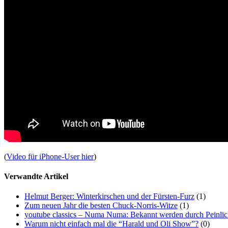
(
Video für iPhone-User hier
)
Verwandte Artikel
Helmut Berger: Winterkirschen und der Fürsten-Furz
(1)
Zum neuen Jahr die besten Chuck-Norris-Witze
(1)
youtube classics – Numa Numa: Bekannt werden durch Peinlic
Warum nicht einfach mal die “Harald und Oli Show”?
(0)