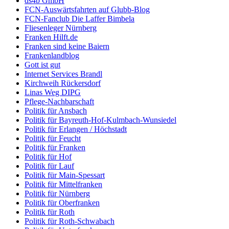
ds4b GmbH
FCN-Auswärtsfahrten auf Glubb-Blog
FCN-Fanclub Die Laffer Bimbela
Fliesenleger Nürnberg
Franken Hilft.de
Franken sind keine Baiern
Frankenlandblog
Gott ist gut
Internet Services Brandl
Kirchweih Rückersdorf
Linas Weg DIPG
Pflege-Nachbarschaft
Politik für Ansbach
Politik für Bayreuth-Hof-Kulmbach-Wunsiedel
Politik für Erlangen / Höchstadt
Politik für Feucht
Politik für Franken
Politik für Hof
Politik für Lauf
Politik für Main-Spessart
Politik für Mittelfranken
Politik für Nürnberg
Politik für Oberfranken
Politik für Roth
Politik für Roth-Schwabach