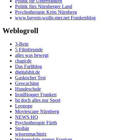
Politik für Unterfranken
Politik fürs Nürnberger Land
Psychotherapie Krön Nürnberg
www.bayern-wolln-mer.net Frankenblog
Weblogroll
3-Bein
5 Filmfreunde
alles was bewegt
chapi:de
Das Farliblog
digitalshit.de
Gaskocher Test
Geocaching
Hundeschule
IronBlogger Franken
Ist doch alles nur Sport
Leonope
Moviescape Nürnberg
NEWS HQ
Psychotherapie Fürth
Stoibär
wissenmachtnix
Wohnmobile mieten Franken