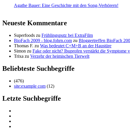
Agathe Bauer: Eine Geschichte mit den Song-Verhörern!
Neueste Kommentare
Superfoods
zu
Frühlingsputz bei ExtraFilm
BioFach 2009 - blog.fohrn.com
zu
Bloggertreffen BioFach 20
Thomas F.
zu
Was bedeutet C+M+B an der Haustüre
Simon
zu
Fake oder nicht? Ibuprofen verstärkt die Symptom
Trixa
zu
Verzehr der heimischen Tierwelt
Beliebteste Suchbegriffe
(476)
site:example com
(12)
Letzte Suchbegriffe