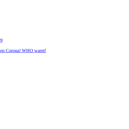
09
e von Corona! WHO warnt!