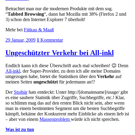
Betrachtet man nur die modernen Produkte mit dem sog.
“
Tabbed Browsing
“, dann hat Mozilla mit 38% (Firefox 2 und
3) schon den Internet Explorer 7 überholt!
Mehr bei
Fittkau & Maaß
29 Januar, 2009
1
Kommentar
Ungeschützter Verkehr bei All-inkl
Endlich kann ich diese Überschrift auch mal schreiben! 😉 Denn
All-inkl
, der Super-Provider, zu dem ich alle meine Domains
umgezogen habe, bietet die Statistiken über den
Verkehr
auf
meinen Seiten
ungeschützt
für jedermann an!?
Der
Stoibär
hats entdeckt: Unter http://[domainname]/usage/ gibt
es eine saubere Statistik über Zugriffe, Suchbegriffe, etc.! Klar,
so schlimm mag das auf den ersten Blick nicht sein, aber wenn
man in einem bestimmten Segment um die besten Suchbegriffe
kämpft, bekäme der Konkurrent mehr Einblicke als einem lieb ist
– aber von einem
Massenproblem
würde ich nicht sprechen.
Was ist zu tun