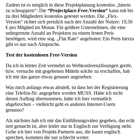
Zudem ist es möglich in diese Projektplanung kostenlos „hinein
zu schnuppern“: Die
“Projectplace-Free-Version“
kann mit bis
zu drei Mitgliedern kostenlos getestet werden. Die „Flex-
Version“ richtet sich preislich nach der Anzahl der Nutzer: 19,50
€ pro Mitglied im Monat. Für größere Unternehmen, die eine
unbegrenzte Anzahl an Projekten zu einem festen Preis
benötigen, wird eine sog. „Flat Rate“ angeboten: Ein Preis hierzu
gibt es nur nach Absprache.
Test der kostenlosen Free-Version
Da ich in letzter Zeit vermehrt zu Webkonferenzlösungen greife,
bzw. versuche mit gegebenen Mitteln solche zu erschaffen, hab
ich mir das ganze etwas genauer angesehen.
Was mich anfangs etwas abstieß, ist dass bei der Registrierung
eine Telefon-Nr. angegeben werden MUSS. Hätte ich nicht
diesen Auftrag übernommen, hätte ich hier vermutlich
abgebrochen – vielleicht geht es anderen Internet-Usern
genauso?
Als nächstes hab ich mir das Einführungsvideo gegeben, das echt
nett gemacht ist, aber leider nur in Englisch zur Verfügung steht.
Gehe ich hier von Projekt-Partnern aus, die kaum englisch
sprechen, kommen die nur schlecht weiter.