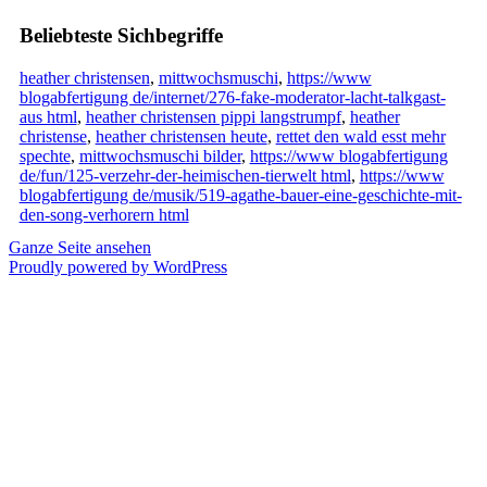
Beliebteste Sichbegriffe
heather christensen
,
mittwochsmuschi
,
https://www
blogabfertigung de/internet/276-fake-moderator-lacht-talkgast-
aus html
,
heather christensen pippi langstrumpf
,
heather
christense
,
heather christensen heute
,
rettet den wald esst mehr
spechte
,
mittwochsmuschi bilder
,
https://www blogabfertigung
de/fun/125-verzehr-der-heimischen-tierwelt html
,
https://www
blogabfertigung de/musik/519-agathe-bauer-eine-geschichte-mit-
den-song-verhorern html
Ganze Seite ansehen
Proudly powered by WordPress