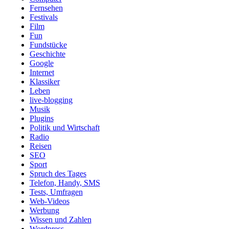
Fernsehen
Festivals
Film
Fun
Fundstücke
Geschichte
Google
Internet
Klassiker
Leben
live-blogging
Musik
Plugins
Politik und Wirtschaft
Radio
Reisen
SEO
Sport
Spruch des Tages
Telefon, Handy, SMS
Tests, Umfragen
Web-Videos
Werbung
Wissen und Zahlen
Wordpress