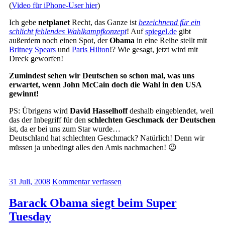
(
Video für iPhone-User hier
)
Ich gebe
netplanet
Recht, das Ganze ist
bezeichnend für ein
schlicht fehlendes Wahlkampfkonzept
! Auf
spiegel.de
gibt
außerdem noch einen Spot, der
Obama
in eine Reihe stellt mit
Britney Spears
und
Paris Hilton
!? Wie gesagt, jetzt wird mit
Dreck geworfen!
Zumindest sehen wir Deutschen so schon mal, was uns
erwartet, wenn John McCain doch die Wahl in den USA
gewinnt!
PS: Übrigens wird
David Hasselhoff
deshalb eingeblendet, weil
das der Inbegriff für den
schlechten Geschmack der Deutschen
ist, da er bei uns zum Star wurde…
Deutschland hat schlechten Geschmack? Natürlich! Denn wir
müssen ja unbedingt alles den Amis nachmachen! 😉
31 Juli, 2008
Kommentar verfassen
Barack Obama siegt beim Super
Tuesday