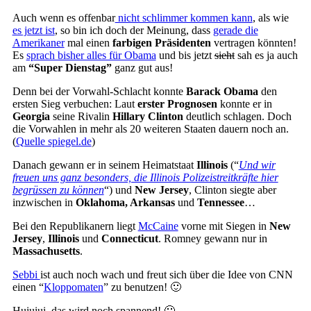
Auch wenn es offenbar
nicht schlimmer kommen kann
, als wie
es jetzt ist
, so bin ich doch der Meinung, dass
gerade die
Amerikaner
mal einen
farbigen Präsidenten
vertragen könnten!
Es
sprach bisher alles für Obama
und bis jetzt
sieht
sah es ja auch
am
“Super Dienstag”
ganz gut aus!
Denn bei der Vorwahl-Schlacht konnte
Barack Obama
den
ersten Sieg verbuchen: Laut
erster Prognosen
konnte er in
Georgia
seine Rivalin
Hillary Clinton
deutlich schlagen. Doch
die Vorwahlen in mehr als 20 weiteren Staaten dauern noch an.
(
Quelle spiegel.de
)
Danach gewann er in seinem Heimatstaat
Illinois
(“
Und wir
freuen uns ganz besonders, die Illinois Polizeistreitkräfte hier
begrüssen zu können
“) und
New Jersey
, Clinton siegte aber
inzwischen in
Oklahoma, Arkansas
und
Tennessee
…
Bei den Republikanern liegt
McCaine
vorne mit Siegen in
New
Jersey
,
Illinois
und
Connecticut
. Romney gewann nur in
Massachusetts
.
Sebbi
ist auch noch wach und freut sich über die Idee von CNN
einen “
Kloppomaten
” zu benutzen! 🙂
Huiuiui, das wird noch spannend! 🙁