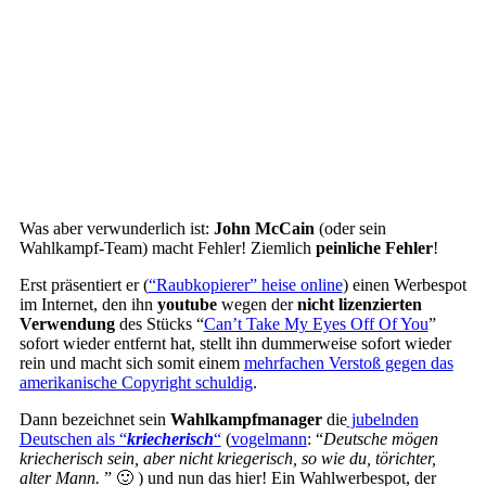
Was aber verwunderlich ist:
John McCain
(oder sein
Wahlkampf-Team) macht Fehler! Ziemlich
peinliche Fehler
!
Erst präsentiert er (
“Raubkopierer” heise online
) einen Werbespot
im Internet, den ihn
youtube
wegen der
nicht lizenzierten
Verwendung
des Stücks “
Can’t Take My Eyes Off Of You
”
sofort wieder entfernt hat, stellt ihn dummerweise sofort wieder
rein und macht sich somit einem
mehrfachen Verstoß gegen das
amerikanische Copyright schuldig
.
Dann bezeichnet sein
Wahlkampfmanager
die
jubelnden
Deutschen als “
kriecherisch
“
(
vogelmann
: “
Deutsche mögen
kriecherisch sein, aber nicht kriegerisch, so wie du, törichter,
alter Mann.
” 🙂 ) und nun das hier! Ein Wahlwerbespot, der