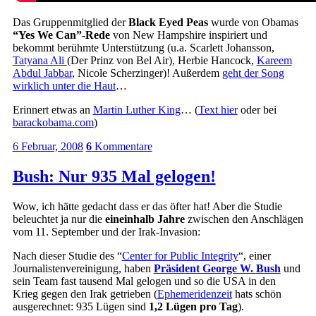
Das Gruppenmitglied der
Black Eyed Peas
wurde von Obamas
“Yes We Can”-Rede
von New Hampshire inspiriert und
bekommt berühmte Unterstützung (u.a. Scarlett Johansson,
Tatyana Ali
(Der Prinz von Bel Air), Herbie Hancock,
Kareem
Abdul Jabbar
, Nicole Scherzinger)! Außerdem
geht der Song
wirklich unter die Haut
…
Erinnert etwas an
Martin Luther King
… (
Text hier
oder bei
barackobama.com
)
6 Februar, 2008
6
Kommentare
Bush: Nur 935 Mal gelogen!
Wow, ich hätte gedacht dass er das öfter hat! Aber die Studie
beleuchtet ja nur die
eineinhalb Jahre
zwischen den Anschlägen
vom 11. September und der Irak-Invasion:
Nach dieser Studie des “
Center for Public Integrity
“, einer
Journalistenvereinigung, haben
Präsident George W. Bush
und
sein Team fast tausend Mal gelogen und so die USA in den
Krieg gegen den Irak getrieben (
Ephemeridenzeit
hats schön
ausgerechnet: 935 Lügen sind
1,2 Lügen pro Tag
).