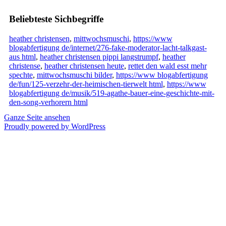
Beliebteste Sichbegriffe
heather christensen
,
mittwochsmuschi
,
https://www
blogabfertigung de/internet/276-fake-moderator-lacht-talkgast-
aus html
,
heather christensen pippi langstrumpf
,
heather
christense
,
heather christensen heute
,
rettet den wald esst mehr
spechte
,
mittwochsmuschi bilder
,
https://www blogabfertigung
de/fun/125-verzehr-der-heimischen-tierwelt html
,
https://www
blogabfertigung de/musik/519-agathe-bauer-eine-geschichte-mit-
den-song-verhorern html
Ganze Seite ansehen
Proudly powered by WordPress