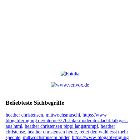
Beliebteste Sichbegriffe
heather christensen
,
mittwochsmuschi
,
https://www
blogabfertigung de/internet/276-fake-moderator-lacht-talkgast-
aus html
,
heather christensen pippi langstrumpf
,
heather
christense
,
heather christensen heute
,
rettet den wald esst mehr
spechte
,
mittwochsmuschi bilder
,
https://www blogabfertigung