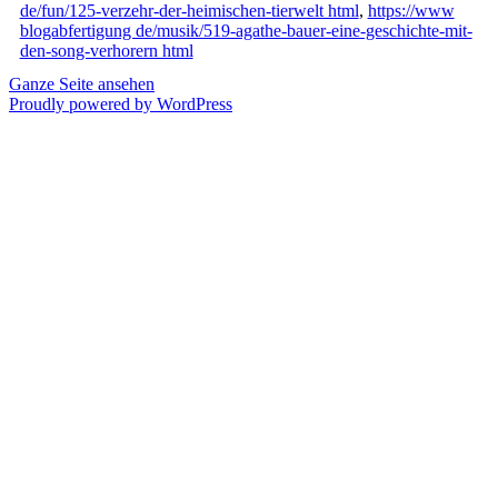
de/fun/125-verzehr-der-heimischen-tierwelt html
,
https://www
blogabfertigung de/musik/519-agathe-bauer-eine-geschichte-mit-
den-song-verhorern html
Ganze Seite ansehen
Proudly powered by WordPress