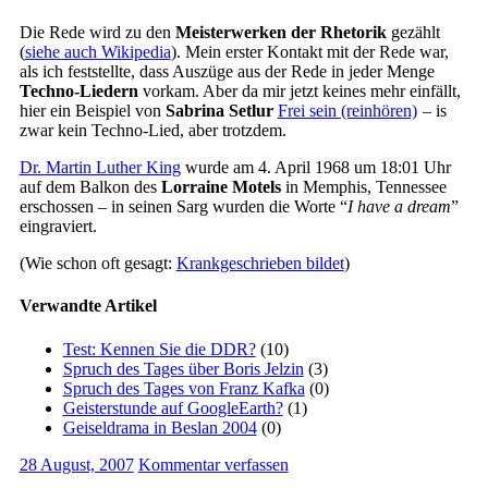
Die Rede wird zu den
Meisterwerken der Rhetorik
gezählt
(
siehe auch Wikipedia
). Mein erster Kontakt mit der Rede war,
als ich feststellte, dass Auszüge aus der Rede in jeder Menge
Techno-Liedern
vorkam. Aber da mir jetzt keines mehr einfällt,
hier ein Beispiel von
Sabrina Setlur
Frei sein (reinhören)
– is
zwar kein Techno-Lied, aber trotzdem.
Dr. Martin Luther King
wurde am 4. April 1968 um 18:01 Uhr
auf dem Balkon des
Lorraine Motels
in Memphis, Tennessee
erschossen – in seinen Sarg wurden die Worte “
I have a dream
”
eingraviert.
(Wie schon oft gesagt:
Krankgeschrieben bildet
)
Verwandte Artikel
Test: Kennen Sie die DDR?
(10)
Spruch des Tages über Boris Jelzin
(3)
Spruch des Tages von Franz Kafka
(0)
Geisterstunde auf GoogleEarth?
(1)
Geiseldrama in Beslan 2004
(0)
28 August, 2007
Kommentar verfassen