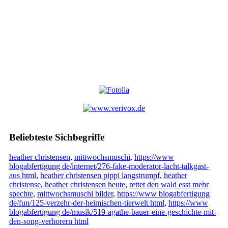
Beliebteste Sichbegriffe
heather christensen
,
mittwochsmuschi
,
https://www
blogabfertigung de/internet/276-fake-moderator-lacht-talkgast-
aus html
,
heather christensen pippi langstrumpf
,
heather
christense
,
heather christensen heute
,
rettet den wald esst mehr
spechte
,
mittwochsmuschi bilder
,
https://www blogabfertigung
de/fun/125-verzehr-der-heimischen-tierwelt html
,
https://www
blogabfertigung de/musik/519-agathe-bauer-eine-geschichte-mit-
den-song-verhorern html