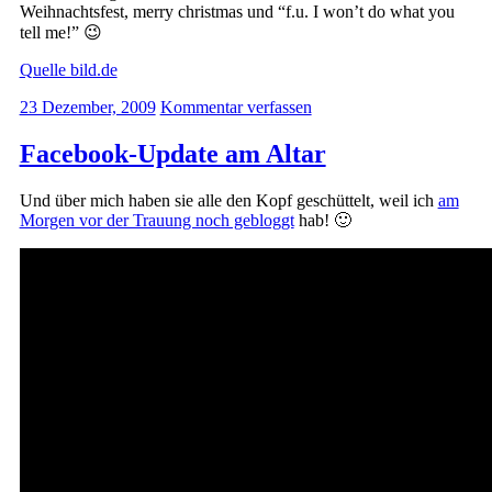
Weihnachtsfest, merry christmas und “f.u. I won’t do what you
tell me!” 😉
Quelle bild.de
23 Dezember, 2009
Kommentar verfassen
Facebook-Update am Altar
Und über mich haben sie alle den Kopf geschüttelt, weil ich
am
Morgen vor der Trauung noch gebloggt
hab! 🙂