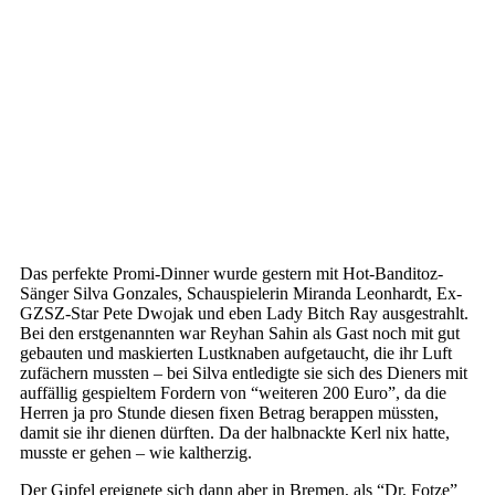
Das perfekte Promi-Dinner wurde gestern mit Hot-Banditoz-
Sänger Silva Gonzales, Schauspielerin Miranda Leonhardt, Ex-
GZSZ-Star Pete Dwojak und eben Lady Bitch Ray ausgestrahlt.
Bei den erstgenannten war Reyhan Sahin als Gast noch mit gut
gebauten und maskierten Lustknaben aufgetaucht, die ihr Luft
zufächern mussten – bei Silva entledigte sie sich des Dieners mit
auffällig gespieltem Fordern von “weiteren 200 Euro”, da die
Herren ja pro Stunde diesen fixen Betrag berappen müssten,
damit sie ihr dienen dürften. Da der halbnackte Kerl nix hatte,
musste er gehen – wie kaltherzig.
Der Gipfel ereignete sich dann aber in Bremen, als “Dr. Fotze”