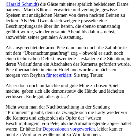
(
Harald Schmidt
) die Gäste mit einer spärlich bekleideten Dame
namens „Maria Klitoris“ erwartete und verlangte, gewisse
Speisen mit anzüglichen Namen von deren nackten Beinen zu
lecken. Als Pete Dwojak sich weigerte prasselte eine
Beschimpfungsarie über ihn herein, die ebenso unanständig
geführt wurde, wie der gesamte Abend bis dahin – nebst,
anzweifeln seiner genitalen Ausstattung.
Als ausgerechtet der arme Pete dann auch noch die Zahnbürste
mit dem “Übernachtungsauftrag” zog – obwohl er auch noch
einen technischen Defekt inszenierte – eskalierte die Situation, in
deren Verlauf dann ein Abschalten der Kameras gefordert wurde.
Pete übernachtete in einem Hotel und wurde am nächsten
morgen von Reyhan
für tot erklärt
: Sie trug Trauer.
Als er doch noch auftauchte und gute Mine zu bösen Spiel
machte, gaben sich alle demonstrativ die Hände und lächelten
verbissen: Ende gut, alles gut…?
Nicht wenn man der Nachbetrachtung in der Sendung
“Prominent” glaubt, denn da zwängte sich die Lady wieder vor
die Kamera und zeigte sich als Opfer der “wüsten
Beschimpfungen” von Pete, als die Aufnahmegeräte abgeschaltet
waren. Er hätte ihr
Depressionen vorgeworfen
, leider kam er
nicht zu Wort oder wollte nicht zu Wort kommen.