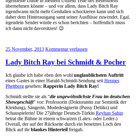
irgendeine Dame in meinem Umfeld Teile des Benehmens
übernehmen könnte – und vor allem, dass Lady Bitch Ray
irgendwann nicht mehr Genitalien schockieren kann und sich
daher dem Hinterausgang samt seiner Ausflüsse zuwendet. Egal,
irgendein Sender würde es schon berichten – hoffentlich muss
ich dann nicht davorsitzen! 😉
25 November, 2013
Kommentar verfassen
Lady Bitch Ray bei Schmidt & Pocher
Ich glaube ich habe eben den wohl
unglaublichsten Auftritt
eines Gastes in einer Harald-Schmidt-Sendung seit
Hermes
Phettberg
gesehen:
Rapperin Lady Bitch Ray!
Schmidt stellte sie als “
die ungewöhnlichste Frau im deutschen
Showgeschäft
” vor: Professorin (Doktorantin zur Semiotik der
Kleidung), Sängerin, Modedesignerin (Pussy Delüks) und
Schauspielerin! Die 27jährige Deutsch-Türkin
Reyhan Sahin
betrat die Bühne in einem schwarzen (Latex- oder Leder-)
Overall, der auf der Rückseite durch ein benetztes Loch den
Blick auf ihr
blankes Hinterteil
freigab.