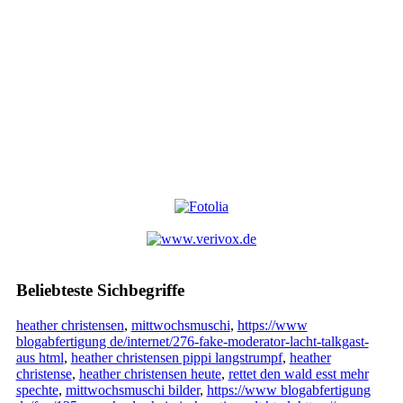
Beliebteste Sichbegriffe
heather christensen
,
mittwochsmuschi
,
https://www
blogabfertigung de/internet/276-fake-moderator-lacht-talkgast-
aus html
,
heather christensen pippi langstrumpf
,
heather
christense
,
heather christensen heute
,
rettet den wald esst mehr
spechte
,
mittwochsmuschi bilder
,
https://www blogabfertigung