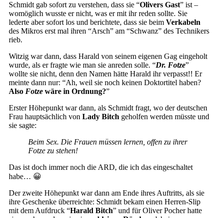
Schmidt gab sofort zu verstehen, dass sie “
Olivers Gast
” ist –
womöglich wusste er nicht, was er mit ihr reden sollte. Sie
lederte aber sofort los und berichtete, dass sie beim
Verkabeln
des Mikros erst mal ihren “Arsch” am “Schwanz” des Technikers
rieb.
Witzig war dann, dass Harald von seinem eigenen Gag eingeholt
wurde, als er fragte wie man sie anreden solle. “
Dr. Fotze
”
wollte sie nicht, denn den Namen hätte Harald ihr verpasst!! Er
meinte dann nur: “Ah, weil sie noch keinen Doktortitel haben?
Also
Fotze
wäre in Ordnung?
”
Erster Höhepunkt war dann, als Schmidt fragt, wo der deutschen
Frau hauptsächlich von
Lady Bitch
geholfen werden müsste und
sie sagte:
Beim Sex. Die Frauen müssen lernen, offen zu ihrer
Fotze zu stehen!
Das ist doch immer noch die ARD, die ich das eingeschaltet
habe… 😀
Der zweite Höhepunkt war dann am Ende ihres Auftritts, als sie
ihre Geschenke überreichte: Schmidt bekam einen Herren-Slip
mit dem Aufdruck “
Harald Bitch
” und für Oliver Pocher hatte