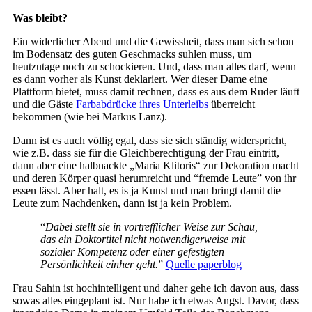
Was bleibt?
Ein widerlicher Abend und die Gewissheit, dass man sich schon
im Bodensatz des guten Geschmacks suhlen muss, um
heutzutage noch zu schockieren. Und, dass man alles darf, wenn
es dann vorher als Kunst deklariert. Wer dieser Dame eine
Plattform bietet, muss damit rechnen, dass es aus dem Ruder läuft
und die Gäste
Farbabdrücke ihres Unterleibs
überreicht
bekommen (wie bei Markus Lanz).
Dann ist es auch völlig egal, dass sie sich ständig widerspricht,
wie z.B. dass sie für die Gleichberechtigung der Frau eintritt,
dann aber eine halbnackte „Maria Klitoris“ zur Dekoration macht
und deren Körper quasi herumreicht und “fremde Leute” von ihr
essen lässt. Aber halt, es is ja Kunst und man bringt damit die
Leute zum Nachdenken, dann ist ja kein Problem.
“
Dabei stellt sie in vortrefflicher Weise zur Schau,
das ein Doktortitel nicht notwendigerweise mit
sozialer Kompetenz oder einer gefestigten
Persönlichkeit einher geht.
”
Quelle paperblog
Frau Sahin ist hochintelligent und daher gehe ich davon aus, dass
sowas alles eingeplant ist. Nur habe ich etwas Angst. Davor, dass