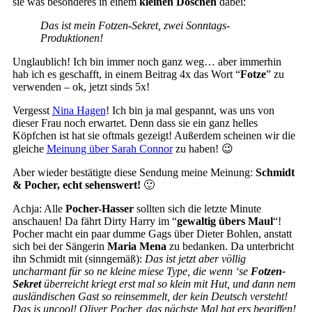
sie was besonderes in einem
kleinen Döschen
dabei:
Das ist mein Fotzen-Sekret, zwei Sonntags-
Produktionen!
Unglaublich! Ich bin immer noch ganz weg… aber immerhin
hab ich es geschafft, in einem Beitrag 4x das Wort “
Fotze
” zu
verwenden – ok, jetzt sinds 5x!
Vergesst
Nina Hagen
! Ich bin ja mal gespannt, was uns von
dieser Frau noch erwartet. Denn dass sie ein ganz helles
Köpfchen ist hat sie oftmals gezeigt! Außerdem scheinen wir die
gleiche
Meinung über Sarah Connor
zu haben! 😉
Aber wieder bestätigte diese Sendung meine Meinung:
Schmidt
& Pocher, echt sehenswert!
🙂
Achja: Alle
Pocher-Hasser
sollten sich die letzte Minute
anschauen! Da fährt Dirty Harry im “
gewaltig übers Maul
“!
Pocher macht ein paar dumme Gags über Dieter Bohlen, anstatt
sich bei der Sängerin
Maria Mena
zu bedanken. Da unterbricht
ihn Schmidt mit (sinngemäß):
Das ist jetzt aber völlig
uncharmant für so ne kleine miese Type, die wenn ‘se
Fotzen-
Sekret
überreicht kriegt erst mal so klein mit Hut, und dann nem
ausländischen Gast so reinsemmelt, der kein Deutsch versteht!
Das is uncool! Oliver Pocher, das nächste Mal hat ers begriffen!