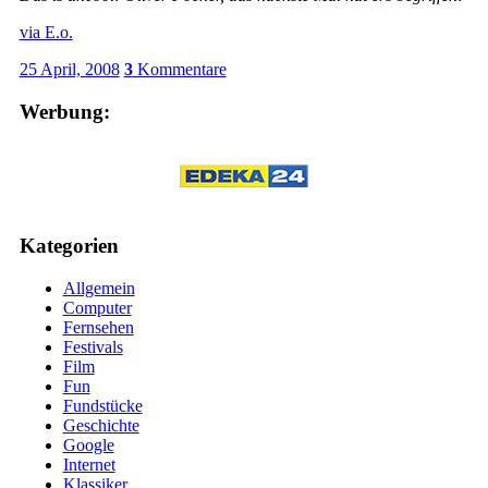
via E.o.
25 April, 2008
3
Kommentare
Werbung:
Kategorien
Allgemein
Computer
Fernsehen
Festivals
Film
Fun
Fundstücke
Geschichte
Google
Internet
Klassiker