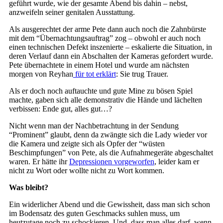
geführt wurde, wie der gesamte Abend bis dahin – nebst,
anzweifeln seiner genitalen Ausstattung.
Als ausgerechtet der arme Pete dann auch noch die Zahnbürste
mit dem “Übernachtungsauftrag” zog – obwohl er auch noch
einen technischen Defekt inszenierte – eskalierte die Situation, in
deren Verlauf dann ein Abschalten der Kameras gefordert wurde.
Pete übernachtete in einem Hotel und wurde am nächsten
morgen von Reyhan
für tot erklärt
: Sie trug Trauer.
Als er doch noch auftauchte und gute Mine zu bösen Spiel
machte, gaben sich alle demonstrativ die Hände und lächelten
verbissen: Ende gut, alles gut…?
Nicht wenn man der Nachbetrachtung in der Sendung
“Prominent” glaubt, denn da zwängte sich die Lady wieder vor
die Kamera und zeigte sich als Opfer der “wüsten
Beschimpfungen” von Pete, als die Aufnahmegeräte abgeschaltet
waren. Er hätte ihr
Depressionen vorgeworfen
, leider kam er
nicht zu Wort oder wollte nicht zu Wort kommen.
Was bleibt?
Ein widerlicher Abend und die Gewissheit, dass man sich schon
im Bodensatz des guten Geschmacks suhlen muss, um
heutzutage noch zu schockieren. Und, dass man alles darf, wenn