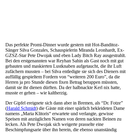
Das perfekte Promi-Dinner wurde gestern mit Hot-Banditoz-
Sänger Silva Gonzales, Schauspielerin Miranda Leonhardt, Ex-
GZSZ-Star Pete Dwojak und eben Lady Bitch Ray ausgestrahlt.
Bei den erstgenannten war Reyhan Sahin als Gast noch mit gut
gebauten und maskierten Lustknaben aufgetaucht, die ihr Luft
zufächern mussten – bei Silva entledigte sie sich des Dieners mit
auffällig gespieltem Fordern von “weiteren 200 Euro”, da die
Herren ja pro Stunde diesen fixen Betrag berappen müssten,
damit sie ihr dienen dürften. Da der halbnackte Kerl nix hatte,
musste er gehen – wie kaltherzig.
Der Gipfel ereignete sich dann aber in Bremen, als “Dr. Fotze”
(
Harald Schmidt
) die Gäste mit einer spärlich bekleideten Dame
namens „Maria Klitoris“ erwartete und verlangte, gewisse
Speisen mit anzüglichen Namen von deren nackten Beinen zu
lecken. Als Pete Dwojak sich weigerte prasselte eine
Beschimpfungsarie über ihn herein, die ebenso unanständig