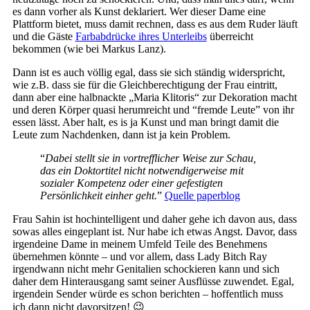
es dann vorher als Kunst deklariert. Wer dieser Dame eine
Plattform bietet, muss damit rechnen, dass es aus dem Ruder läuft
und die Gäste
Farbabdrücke ihres Unterleibs
überreicht
bekommen (wie bei Markus Lanz).
Dann ist es auch völlig egal, dass sie sich ständig widerspricht,
wie z.B. dass sie für die Gleichberechtigung der Frau eintritt,
dann aber eine halbnackte „Maria Klitoris“ zur Dekoration macht
und deren Körper quasi herumreicht und “fremde Leute” von ihr
essen lässt. Aber halt, es is ja Kunst und man bringt damit die
Leute zum Nachdenken, dann ist ja kein Problem.
“
Dabei stellt sie in vortrefflicher Weise zur Schau,
das ein Doktortitel nicht notwendigerweise mit
sozialer Kompetenz oder einer gefestigten
Persönlichkeit einher geht.
”
Quelle paperblog
Frau Sahin ist hochintelligent und daher gehe ich davon aus, dass
sowas alles eingeplant ist. Nur habe ich etwas Angst. Davor, dass
irgendeine Dame in meinem Umfeld Teile des Benehmens
übernehmen könnte – und vor allem, dass Lady Bitch Ray
irgendwann nicht mehr Genitalien schockieren kann und sich
daher dem Hinterausgang samt seiner Ausflüsse zuwendet. Egal,
irgendein Sender würde es schon berichten – hoffentlich muss
ich dann nicht davorsitzen! 😉