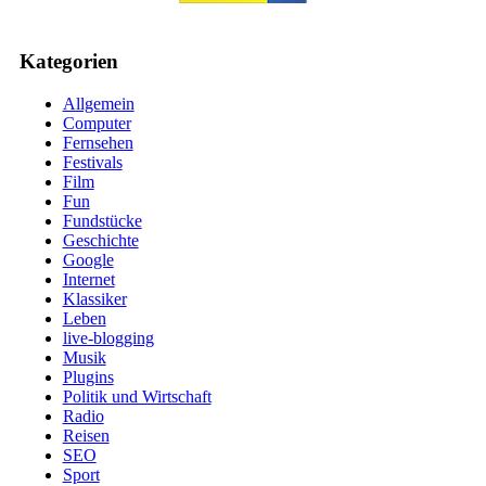
Kategorien
Allgemein
Computer
Fernsehen
Festivals
Film
Fun
Fundstücke
Geschichte
Google
Internet
Klassiker
Leben
live-blogging
Musik
Plugins
Politik und Wirtschaft
Radio
Reisen
SEO
Sport