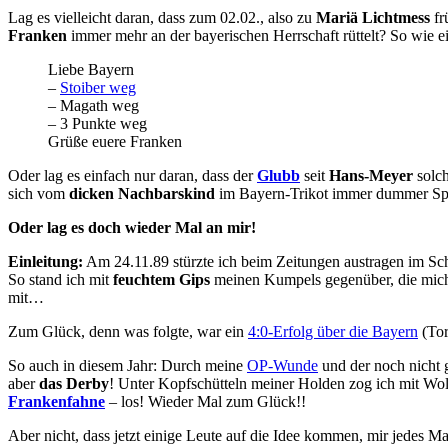
Lag es vielleicht daran, dass zum 02.02., also zu
Mariä Lichtmess
fr
Franken
immer mehr an der bayerischen Herrschaft rüttelt? So wie ei
Liebe Bayern
–
Stoiber weg
– Magath weg
– 3 Punkte weg
Grüße euere Franken
Oder lag es einfach nur daran, dass der
Glubb
seit
Hans-Meyer
solch
sich vom
dicken Nachbarskind
im Bayern-Trikot immer dummer Sp
Oder lag es doch wieder Mal an mir!
Einleitung:
Am 24.11.89 stürzte ich beim Zeitungen austragen im S
So stand ich mit
feuchtem Gips
meinen Kumpels gegenüber, die mic
mit…
Zum Glück, denn was folgte, war ein
4:0-Erfolg über die Bayern
(To
So auch in diesem Jahr: Durch meine
OP-Wunde
und der noch nicht g
aber
das Derby
! Unter Kopfschütteln meiner Holden zog ich mit Wo
Frankenfahne
– los! Wieder Mal zum Glück!!
Aber nicht, dass jetzt einige Leute auf die Idee kommen, mir jedes 