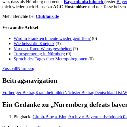
war, dass als Nürnberg den neuen
Bayernbadschdooch
(erster
Baye
mich wieder nach Hause zu
ACC Hustenlöser
und ner Tasse heißen 
Mehr Berichte bei
Clubfans.de
Verwandte Artikel
Wird in Frankreich heute wieder gepfiffen?
(0)
Wie heisst die Kneipe?
(3)
Vor den Toren Wiens gescheitert
(7)
Turmsprengung in Nürnberg
(0)
Spruch des Tages über Metropolregionen
(0)
Fussball
Nürnberg
Beitragsnavigation
Vorheriger Beitrag
Krankheit bildet
Nächster Beitrag
Deutschland ist W
Ein Gedanke zu „Nuremberg defeats baye
Pingback:
Glubb-Blog » Blog Archiv » Bayernbadschdooch 02