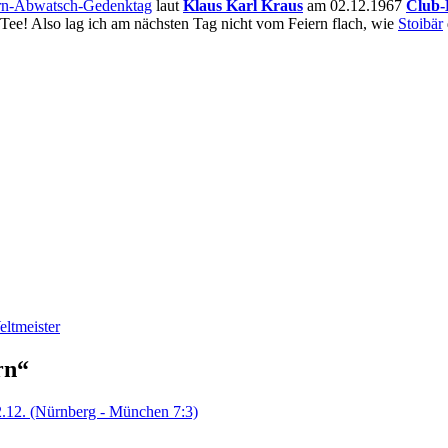
rn-Abwatsch-Gedenktag
laut
Klaus Karl Kraus
am 02.12.1967
Club-
Tee! Also lag ich am nächsten Tag nicht vom Feiern flach, wie
Stoibär
eltmeister
rn“
.12. (Nürnberg - München 7:3)