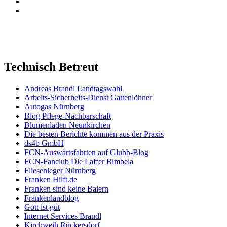
Technisch Betreut
Andreas Brandl Landtagswahl
Arbeits-Sicherheits-Dienst Gattenlöhner
Autogas Nürnberg
Blog Pflege-Nachbarschaft
Blumenladen Neunkirchen
Die besten Berichte kommen aus der Praxis
ds4b GmbH
FCN-Auswärtsfahrten auf Glubb-Blog
FCN-Fanclub Die Laffer Bimbela
Fliesenleger Nürnberg
Franken Hilft.de
Franken sind keine Baiern
Frankenlandblog
Gott ist gut
Internet Services Brandl
Kirchweih Rückersdorf