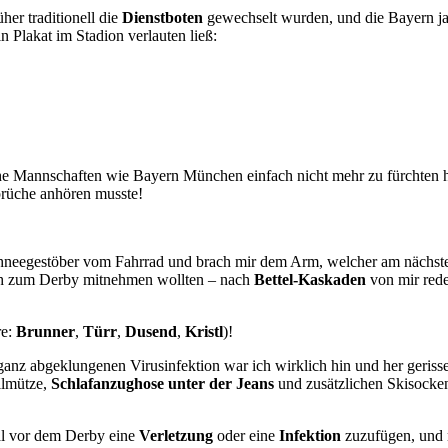
üher traditionell die
Dienstboten
gewechselt wurden, und die Bayern ja
n Plakat im Stadion verlauten ließ:
e Mannschaften wie Bayern München einfach nicht mehr zu fürchten h
rüche anhören musste!
chneegestöber vom Fahrrad und brach mir dem Arm, welcher am nächs
h zum Derby mitnehmen wollten – nach
Bettel-Kaskaden
von mir rede
re:
Brunner
,
Türr
,
Dusend
,
Kristl
)!
anz abgeklungenen Virusinfektion war ich wirklich hin und her gerisse
llmütze,
Schlafanzughose unter der Jeans
und zusätzlichen Skisocke
Mal vor dem Derby eine
Verletzung
oder eine
Infektion
zuzufügen, und