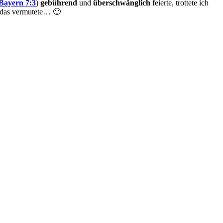
Bayern 7:3
)
gebührend
und
überschwänglich
feierte, trottete ich
das vermutete… 🙂