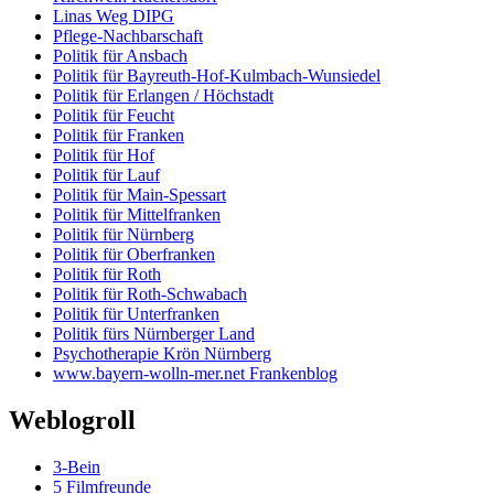
Linas Weg DIPG
Pflege-Nachbarschaft
Politik für Ansbach
Politik für Bayreuth-Hof-Kulmbach-Wunsiedel
Politik für Erlangen / Höchstadt
Politik für Feucht
Politik für Franken
Politik für Hof
Politik für Lauf
Politik für Main-Spessart
Politik für Mittelfranken
Politik für Nürnberg
Politik für Oberfranken
Politik für Roth
Politik für Roth-Schwabach
Politik für Unterfranken
Politik fürs Nürnberger Land
Psychotherapie Krön Nürnberg
www.bayern-wolln-mer.net Frankenblog
Weblogroll
3-Bein
5 Filmfreunde