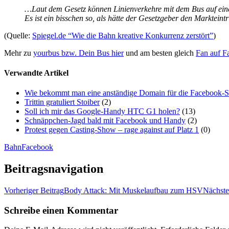
…Laut dem Gesetz können Linienverkehre mit dem Bus auf einer
Es ist ein bisschen so, als hätte der Gesetzgeber den Marktei
(Quelle:
Spiegel.de “Wie die Bahn kreative Konkurrenz zerstört”
)
Mehr zu
yourbus bzw. Dein Bus hier
und am besten gleich
Fan auf F
Verwandte Artikel
Wie bekommt man eine anständige Domain für die Facebook-S
Trittin gratuliert Stoiber
(2)
Soll ich mir das Google-Handy HTC G1 holen?
(13)
Schnäppchen-Jagd bald mit Facebook und Handy
(2)
Protest gegen Casting-Show – rage against auf Platz 1
(0)
Bahn
Facebook
Beitragsnavigation
Vorheriger Beitrag
Body Attack: Mit Muskelaufbau zum HSV
Nächste
Schreibe einen Kommentar