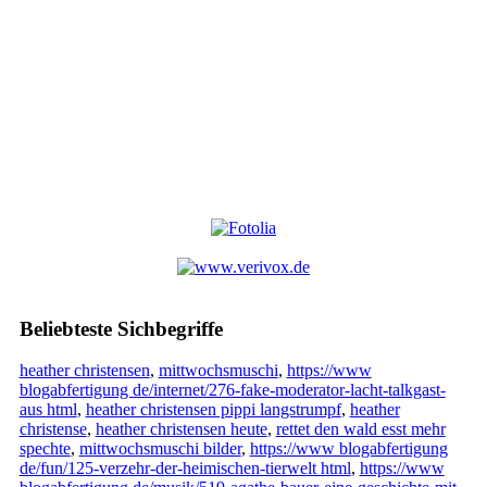
Beliebteste Sichbegriffe
heather christensen
,
mittwochsmuschi
,
https://www
blogabfertigung de/internet/276-fake-moderator-lacht-talkgast-
aus html
,
heather christensen pippi langstrumpf
,
heather
christense
,
heather christensen heute
,
rettet den wald esst mehr
spechte
,
mittwochsmuschi bilder
,
https://www blogabfertigung
de/fun/125-verzehr-der-heimischen-tierwelt html
,
https://www