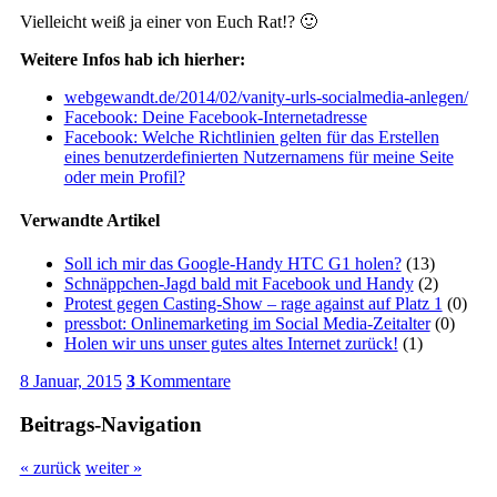
Vielleicht weiß ja einer von Euch Rat!? 🙂
Weitere Infos hab ich hierher:
webgewandt.de/2014/02/vanity-urls-socialmedia-anlegen/
Facebook: Deine Facebook-Internetadresse
Facebook: Welche Richtlinien gelten für das Erstellen
eines benutzerdefinierten Nutzernamens für meine Seite
oder mein Profil?
Verwandte Artikel
Soll ich mir das Google-Handy HTC G1 holen?
(13)
Schnäppchen-Jagd bald mit Facebook und Handy
(2)
Protest gegen Casting-Show – rage against auf Platz 1
(0)
pressbot: Onlinemarketing im Social Media-Zeitalter
(0)
Holen wir uns unser gutes altes Internet zurück!
(1)
8 Januar, 2015
3
Kommentare
Beitrags-Navigation
« zurück
weiter »