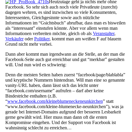
Heutzutage geht ja nichts mehr ohne
Facebook. So sehr sich auch noch viele Privatleute (zurecht)
dagegen wehren, es sind inzwischen so viele Konsumenten,
Interessenten, Gleichgesinnte sowie auch nützliche
Informationen im “Gsichtsbuch” abrufbar, dass man es bisweilen
als “interessant” einstufen könnte. Aber vor allem wenn man
Informationen verbreiten möchte, gleich ob als
Veranstalter
,
Verkäufer
oder
Politiker
, kommt man am weißen F auf blauem
Grund nicht mehr vorbei.
Dann aber kommt man irgendwann an die Stelle, an der man die
Facebook-Seite auch gut erreichbar und gut “merkbar” gestalten
will. Und nun wird es schwierig:
Denn die meisten Seiten haben zuerst “facebook/page/blablabla”
und kryptische Nummern hintendran. Will man eine so genannte
vanity-URL haben, dann lässt sich das leicht unter
“facebook.com/username” aufrufen – darf aber keine
Bindestriche enthalten (z.B.
“
www.facebook.com/kleineblumeneckeneunkirchen
” statt
“www.facebook.com/kleine-blumenecke-neunkirchen”), was ja
gerade bei Internet-Domains aufgrund der besseren Lesbarkeit
gerne gewählt wird. Hier muss man dann oft die ersten
Kompromisse eingehen. Und der Support von Facebook ist
wahnsinnig schlecht zu erreichen…