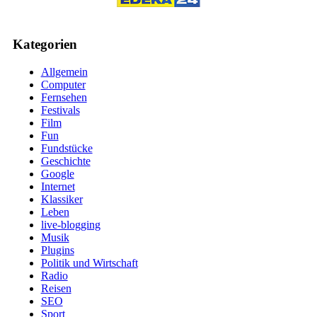
Kategorien
Allgemein
Computer
Fernsehen
Festivals
Film
Fun
Fundstücke
Geschichte
Google
Internet
Klassiker
Leben
live-blogging
Musik
Plugins
Politik und Wirtschaft
Radio
Reisen
SEO
Sport