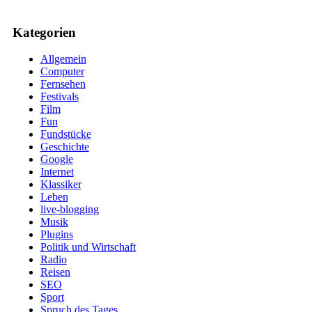
Kategorien
Allgemein
Computer
Fernsehen
Festivals
Film
Fun
Fundstücke
Geschichte
Google
Internet
Klassiker
Leben
live-blogging
Musik
Plugins
Politik und Wirtschaft
Radio
Reisen
SEO
Sport
Spruch des Tages