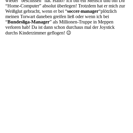
wieder “beschissen” hat. Hallo? Ich bin ein Mensch und bin Dir
“Home-Computer” absolut überlegen! Trotzdem hat er mich zur
Weißglut gebracht, wenn er bei “
soccer-manager
“plötzlich
meinen Torwart daneben greifen ließ oder wenn ich bei
“
Bundesliga-Manager
” als Millionen-Truppe in Meppen
verloren hab! Da ist dann schon durchaus mal der Joystick
durchs Kinderzimmer geflogen! 😉