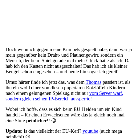
Doch wenn ich gegen meine Kumpels gespielt habe, dann war ja
mein gegenüber kein Draht- und Platinengewirr, sondern ein
Mensch, der beim Spiel gerade mal mehr Glück hatte als ich. Da
hab ich den Kasten nicht ausgeschaltet! Das hab ich als kleiner
Bengel schon eingesehen – und heute bin sogar ich gereift.
Umso härter finde ich jetzt das, was dem
Thomas
passiert ist, als
ihn ein wohl einer von diesen
pupertären Rotzlöffeln
Kindern
nach einem gelungenen Spielzug nicht nur
vom Server warf,
sondern gleich seinen IP-Bereich aussperrte
!
Wobei ich hoffe, dass es sich beim EU-Helden um ein Kind
handelt – für einen Erwachsenen wäre das ja gleich noch mal
eine Stufe
peinlicher
!! 😉
Update:
Is das vielleicht der EU-Kerl?
youtube
(auch mega
peinlich!) 😉