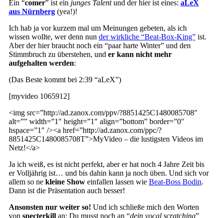
Ein “
comer
” ist ein
junges Talent
und der hier ist eines:
aLeX
aus Nürnberg
(yea!)!
Ich hab ja vor kurzem mal um Meinungen gebeten, als ich
wissen wollte, wer denn nun
der wirkliche “Beat-Box-King”
ist.
Aber der hier braucht noch ein “paar harte Winter” und den
Stimmbruch zu überstehen, und
er kann nicht mehr
aufgehalten werden
:
(Das Beste kommt bei 2:39 “aLeX”)
[myvideo 1065912]
<img src=”http://ad.zanox.com/ppv/?8851425C1480085708″
alt=”” width=”1″ height=”1″ align=”bottom” border=”0″
hspace=”1″ /><a href=”http://ad.zanox.com/ppc/?
8851425C1480085708T”>MyVideo – die lustigsten Videos im
Netz!</a>
Ja ich weiß, es ist nicht perfekt, aber er hat noch 4 Jahre Zeit bis
er Volljährig ist… und bis dahin kann ja noch üben. Und sich vor
allem so ne
kleine Show
einfallen lassen wie
Beat-Boss Bodin
.
Dann ist die Präsentation auch besser!
Ansonsten nur weiter so!
Und ich schließe mich den Worten
von
specterkill
an: Du musst noch an “
dein vocal scratching
”