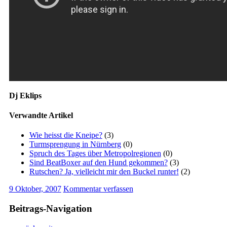
Dj Eklips
Verwandte Artikel
Wie heisst die Kneipe?
(3)
Turmsprengung in Nürnberg
(0)
Spruch des Tages über Metropolregionen
(0)
Sind BeatBoxer auf den Hund gekommen?
(3)
Rutschen? Ja, vielleicht mir den Buckel runter!
(2)
9 Oktober, 2007
Kommentar verfassen
Beitrags-Navigation