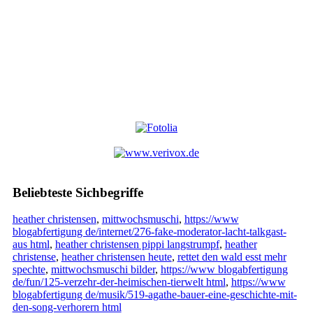
Beliebteste Sichbegriffe
heather christensen
,
mittwochsmuschi
,
https://www
blogabfertigung de/internet/276-fake-moderator-lacht-talkgast-
aus html
,
heather christensen pippi langstrumpf
,
heather
christense
,
heather christensen heute
,
rettet den wald esst mehr
spechte
,
mittwochsmuschi bilder
,
https://www blogabfertigung
de/fun/125-verzehr-der-heimischen-tierwelt html
,
https://www
blogabfertigung de/musik/519-agathe-bauer-eine-geschichte-mit-
den-song-verhorern html