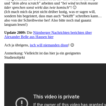
und “
dein abra scratch
” arbeiten und “
bei wind technik musste
tider sprechen sonst wirkt das iwie komisch
“! 🙂
(Ich mach mich da jetzt nicht drüber lustig, was er sagen will,
sondern bin begeistert, dass man auch “bekifft” schreiben kann…
also von der Schreibweise her! Also bitte noch mal gaaanz
langsam lesen!)
Update 2009:
Die
Nürnberger Nachrichten berichten über
Alexander Belle aus Hausen hier
Ach ja übrigens,
isch will niemanden dissn
! 😉
Anmerkung: Vielleicht ist das hier ja ein geeignetes
Studienobjekt