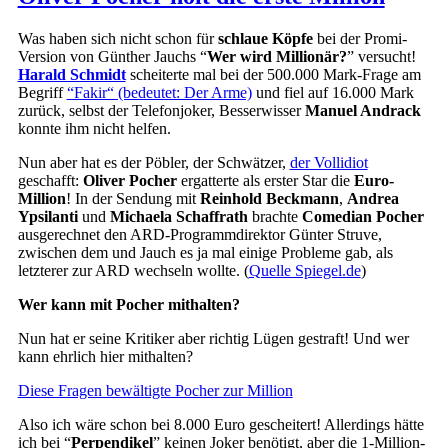
Was haben sich nicht schon für
schlaue Köpfe
bei der Promi-
Version von Günther Jauchs “
Wer wird Millionär?
” versucht!
Harald Schmidt
scheiterte mal bei der 500.000 Mark-Frage am
Begriff
“Fakir“ (bedeutet: Der Arme)
und fiel auf 16.000 Mark
zurück, selbst der Telefonjoker, Besserwisser
Manuel Andrack
konnte ihm nicht helfen.
Nun aber hat es der Pöbler, der Schwätzer,
der Vollidiot
geschafft:
Oliver Pocher
ergatterte als erster Star die
Euro-
Million
! In der Sendung mit
Reinhold Beckmann
,
Andrea
Ypsilanti
und
Michaela Schaffrath
brachte
Comedian Pocher
ausgerechnet den ARD-Programmdirektor Günter Struve,
zwischen dem und Jauch es ja mal einige Probleme gab, als
letzterer zur ARD wechseln wollte. (
Quelle Spiegel.de
)
Wer kann mit Pocher mithalten?
Nun hat er seine Kritiker aber richtig Lügen gestraft! Und wer
kann ehrlich hier mithalten?
Diese Fragen bewältigte Pocher zur Million
Also ich wäre schon bei 8.000 Euro gescheitert! Allerdings hätte
ich bei “
Perpendikel
” keinen Joker benötigt, aber die 1-Million-