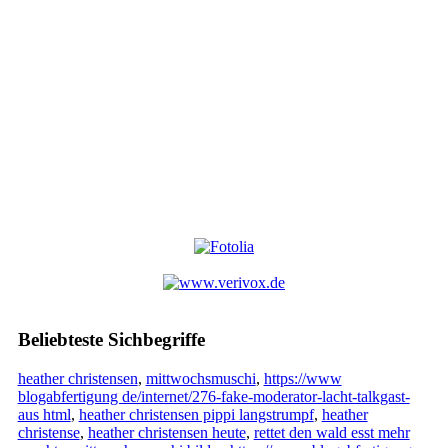
Beliebteste Sichbegriffe
heather christensen
,
mittwochsmuschi
,
https://www
blogabfertigung de/internet/276-fake-moderator-lacht-talkgast-
aus html
,
heather christensen pippi langstrumpf
,
heather
christense
,
heather christensen heute
,
rettet den wald esst mehr