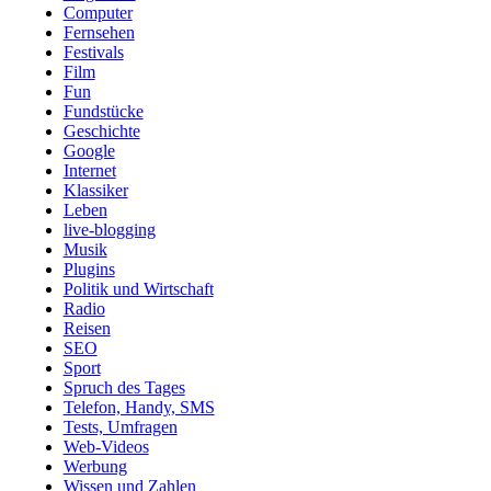
Computer
Fernsehen
Festivals
Film
Fun
Fundstücke
Geschichte
Google
Internet
Klassiker
Leben
live-blogging
Musik
Plugins
Politik und Wirtschaft
Radio
Reisen
SEO
Sport
Spruch des Tages
Telefon, Handy, SMS
Tests, Umfragen
Web-Videos
Werbung
Wissen und Zahlen