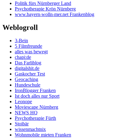
Politik fürs Nürnberger Land
Psychotherapie Krön Nürnberg
www.bayern-wolln-mer.net Frankenblog
Weblogroll
3-Bein
5 Filmfreunde
alles was bewegt
chapi:de
Das Farliblog
digitalshit.de
Gaskocher Test
Geocaching
Hundeschule
IronBlogger Franken
Ist doch alles nur Sport
Leonope
Moviescape Nürnberg
NEWS HQ
Psychotherapie Fürth
Stoibär
wissenmachtnix
Wohnmobile mieten Franken