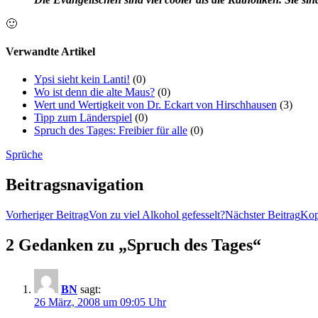
🙂
Verwandte Artikel
Ypsi sieht kein Lanti!
(0)
Wo ist denn die alte Maus?
(0)
Wert und Wertigkeit von Dr. Eckart von Hirschhausen
(3)
Tipp zum Länderspiel
(0)
Spruch des Tages: Freibier für alle
(0)
Sprüche
Beitragsnavigation
Vorheriger Beitrag
Von zu viel Alkohol gefesselt?
Nächster Beitrag
Kop
2 Gedanken zu „Spruch des Tages“
BN
sagt:
26 März, 2008 um 09:05 Uhr