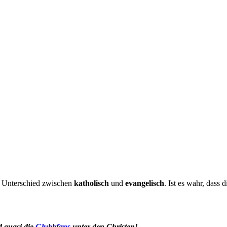
n Unterschied zwischen
katholisch
und
evangelisch
. Ist es wahr, dass 
d quasi die
Glubbfans
unter den Christen!