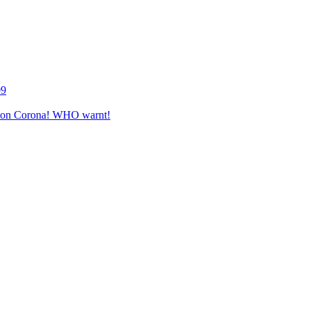
09
e von Corona! WHO warnt!