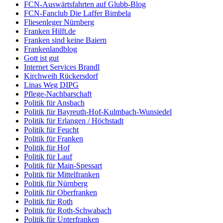
FCN-Auswärtsfahrten auf Glubb-Blog
FCN-Fanclub Die Laffer Bimbela
Fliesenleger Nürnberg
Franken Hilft.de
Franken sind keine Baiern
Frankenlandblog
Gott ist gut
Internet Services Brandl
Kirchweih Rückersdorf
Linas Weg DIPG
Pflege-Nachbarschaft
Politik für Ansbach
Politik für Bayreuth-Hof-Kulmbach-Wunsiedel
Politik für Erlangen / Höchstadt
Politik für Feucht
Politik für Franken
Politik für Hof
Politik für Lauf
Politik für Main-Spessart
Politik für Mittelfranken
Politik für Nürnberg
Politik für Oberfranken
Politik für Roth
Politik für Roth-Schwabach
Politik für Unterfranken