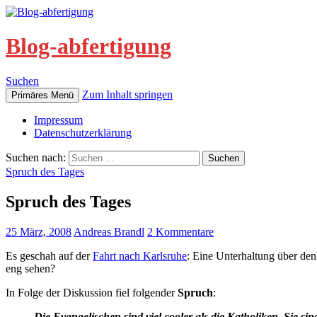
Blog-abfertigung
Suchen
Zum Inhalt springen
Primäres Menü
Impressum
Datenschutzerklärung
Suchen nach:
Spruch des Tages
Spruch des Tages
25 März, 2008
Andreas Brandl
2 Kommentare
Es geschah auf der
Fahrt nach Karlsruhe
: Eine Unterhaltung über de
eng sehen?
In Folge der Diskussion fiel folgender
Spruch
:
Die Evangelischen sind viel cooler als die Katholiken. Sie sin