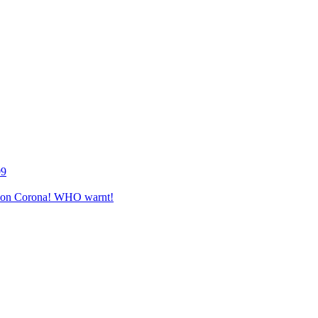
09
e von Corona! WHO warnt!