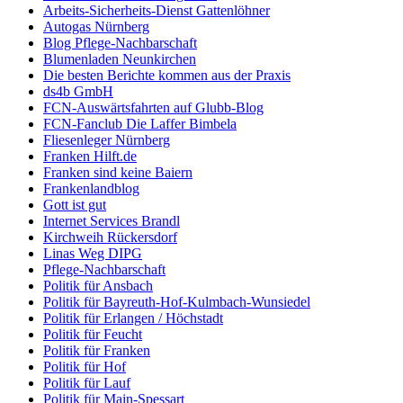
Arbeits-Sicherheits-Dienst Gattenlöhner
Autogas Nürnberg
Blog Pflege-Nachbarschaft
Blumenladen Neunkirchen
Die besten Berichte kommen aus der Praxis
ds4b GmbH
FCN-Auswärtsfahrten auf Glubb-Blog
FCN-Fanclub Die Laffer Bimbela
Fliesenleger Nürnberg
Franken Hilft.de
Franken sind keine Baiern
Frankenlandblog
Gott ist gut
Internet Services Brandl
Kirchweih Rückersdorf
Linas Weg DIPG
Pflege-Nachbarschaft
Politik für Ansbach
Politik für Bayreuth-Hof-Kulmbach-Wunsiedel
Politik für Erlangen / Höchstadt
Politik für Feucht
Politik für Franken
Politik für Hof
Politik für Lauf
Politik für Main-Spessart