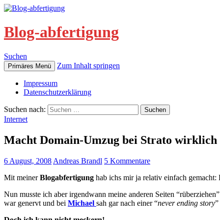
Blog-abfertigung
Suchen
Zum Inhalt springen
Primäres Menü
Impressum
Datenschutzerklärung
Suchen nach:
Internet
Macht Domain-Umzug bei Strato wirklich
6 August, 2008
Andreas Brandl
5 Kommentare
Mit meiner
Blogabfertigung
hab ichs mir ja relativ einfach gemacht:
Nun musste ich aber irgendwann meine anderen Seiten “rüberziehen” u
war genervt und bei
Michael
sah gar nach einer “
never ending story
”
Doch ich kann nicht meckern!