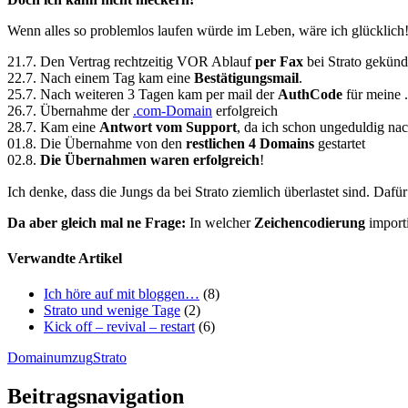
Wenn alles so problemlos laufen würde im Leben, wäre ich glücklich
21.7. Den Vertrag rechtzeitig VOR Ablauf
per Fax
bei Strato gekünd
22.7. Nach einem Tag kam eine
Bestätigungsmail
.
25.7. Nach weiteren 3 Tagen kam per mail der
AuthCode
für meine 
26.7. Übernahme der
.com-Domain
erfolgreich
28.7. Kam eine
Antwort vom Support
, da ich schon ungeduldig n
01.8. Die Übernahme von den
restlichen 4 Domains
gestartet
02.8.
Die Übernahmen waren erfolgreich
!
Ich denke, dass die Jungs da bei Strato ziemlich überlastet sind. Dafür
Da aber gleich mal ne Frage:
In welcher
Zeichencodierung
import
Verwandte Artikel
Ich höre auf mit bloggen…
(8)
Strato und wenige Tage
(2)
Kick off – revival – restart
(6)
Domainumzug
Strato
Beitragsnavigation