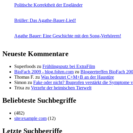
Politische Korrektheit der Engländer
Brüller: Das Agathe-Bauer-Lied!
Agathe Bauer: Eine Geschichte mit den Song-Verhörern!
Neueste Kommentare
Superfoods
zu
Frühlingsputz bei ExtraFilm
BioFach 2009 - blog.fohrn.com
zu
Bloggertreffen BioFach 20
Thomas F.
zu
Was bedeutet C+M+B an der Haustüre
Simon
zu
Fake oder nicht? Ibuprofen verstärkt die Symptom
Trixa
zu
Verzehr der heimischen Tierwelt
Beliebteste Suchbegriffe
(482)
site:example com
(12)
Letzte Suchbegriffe