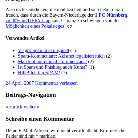
Also nichts anklicken, die mail löschen und sich lieber daran
freuen, dass durch die Bayern-Niederlage der
1.FC Nürnberg
zu 90% im UEFA-Cup
spielt – ganz zu schweigen von der
Möglichkeit eines Pokalsieges
! 🙂
Verwandte Artikel
Viagra-Spam mal originell
(1)
Spam-Kommentare: Akismet legalisiert mich
(2)
Man lebt nur einmal – probiers aus!
(2)
Ist Spam und Phishing auch Kunst?
(1)
Hilfe! Ich bin SPAM!
(7)
24 April, 2007
Kommentar verfassen
Beitrags-Navigation
« zurück
weiter »
Schreibe einen Kommentar
Deine E-Mail-Adresse wird nicht veröffentlicht.
Erforderliche
Felder sind mit
*
markiert