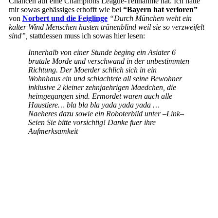
Chancen auf eine Champions League-Teilnahme hat. Ich hatte
mir sowas gehässiges erhofft wie bei
“Bayern hat verloren”
von
Norbert und die Feiglinge
“Durch München weht ein
kalter Wind Menschen hasten tränenblind weil sie so verzweifelt
sind”,
stattdessen muss ich sowas hier lesen:
Innerhalb von einer Stunde beging ein Asiater 6
brutale Morde und verschwand in der unbestimmten
Richtung. Der Moerder schlich sich in ein
Wohnhaus ein und schlachtete all seine Bewohner
inklusive 2 kleiner zehnjaehrigen Maedchen, die
heimgegangen sind. Ermordet waren auch alle
Haustiere… bla bla bla yada yada yada …
Naeheres dazu sowie ein Roboterbild unter –Link–
Seien Sie bitte vorsichtig! Danke fuer ihre
Aufmerksamkeit