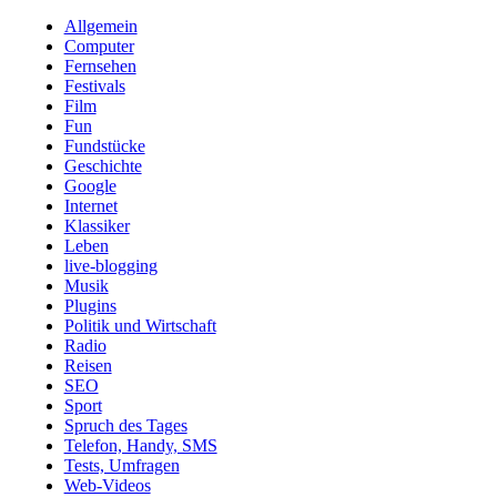
Allgemein
Computer
Fernsehen
Festivals
Film
Fun
Fundstücke
Geschichte
Google
Internet
Klassiker
Leben
live-blogging
Musik
Plugins
Politik und Wirtschaft
Radio
Reisen
SEO
Sport
Spruch des Tages
Telefon, Handy, SMS
Tests, Umfragen
Web-Videos