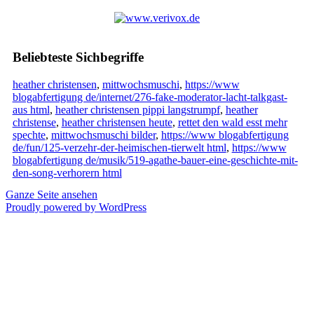
Beliebteste Sichbegriffe
heather christensen
,
mittwochsmuschi
,
https://www
blogabfertigung de/internet/276-fake-moderator-lacht-talkgast-
aus html
,
heather christensen pippi langstrumpf
,
heather
christense
,
heather christensen heute
,
rettet den wald esst mehr
spechte
,
mittwochsmuschi bilder
,
https://www blogabfertigung
de/fun/125-verzehr-der-heimischen-tierwelt html
,
https://www
blogabfertigung de/musik/519-agathe-bauer-eine-geschichte-mit-
den-song-verhorern html
Ganze Seite ansehen
Proudly powered by WordPress