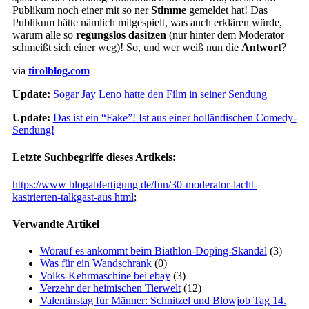
Publikum noch einer mit so ner
Stimme
gemeldet hat! Das
Publikum hätte nämlich mitgespielt, was auch erklären würde,
warum alle so
regungslos dasitzen
(nur hinter dem Moderator
schmeißt sich einer weg)! So, und wer weiß nun die
Antwort
?
via
tirolblog.com
Update:
Sogar Jay Leno hatte den Film in seiner Sendung
Update:
Das ist ein “Fake”! Ist aus einer holländischen Comedy-
Sendung!
Letzte Suchbegriffe dieses Artikels:
https://www blogabfertigung de/fun/30-moderator-lacht-
kastrierten-talkgast-aus html
;
Verwandte Artikel
Worauf es ankommt beim Biathlon-Doping-Skandal
(3)
Was für ein Wandschrank
(0)
Volks-Kehrmaschine bei ebay
(3)
Verzehr der heimischen Tierwelt
(12)
Valentinstag für Männer: Schnitzel und Blowjob Tag 14.