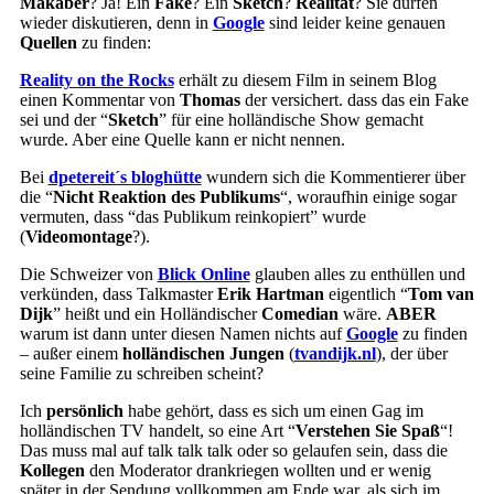
Makaber
? Ja! Ein
Fake
? Ein
Sketch
?
Realität
? Sie dürfen
wieder diskutieren, denn in
Google
sind leider keine genauen
Quellen
zu finden:
Reality on the Rocks
erhält zu diesem Film in seinem Blog
einen Kommentar von
Thomas
der versichert. dass das ein Fake
sei und der “
Sketch
” für eine holländische Show gemacht
wurde. Aber eine Quelle kann er nicht nennen.
Bei
dpetereit´s bloghütte
wundern sich die Kommentierer über
die “
Nicht Reaktion des Publikums
“, woraufhin einige sogar
vermuten, dass “das Publikum reinkopiert” wurde
(
Videomontage
?).
Die Schweizer von
Blick Online
glauben alles zu enthüllen und
verkünden, dass Talkmaster
Erik Hartman
eigentlich “
Tom van
Dijk
” heißt und ein Holländischer
Comedian
wäre.
ABER
warum ist dann unter diesen Namen nichts auf
Google
zu finden
– außer einem
holländischen Jungen
(
tvandijk.nl
), der über
seine Familie zu schreiben scheint?
Ich
persönlich
habe gehört, dass es sich um einen Gag im
holländischen TV handelt, so eine Art “
Verstehen Sie Spaß
“!
Das muss mal auf talk talk talk oder so gelaufen sein, dass die
Kollegen
den Moderator drankriegen wollten und er wenig
später in der Sendung vollkommen am Ende war, als sich im