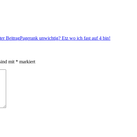
er Beitrag
Pagerank unwichtig? Etz wo ich fast auf 4 bin!
sind mit
*
markiert