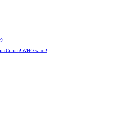
09
e von Corona! WHO warnt!