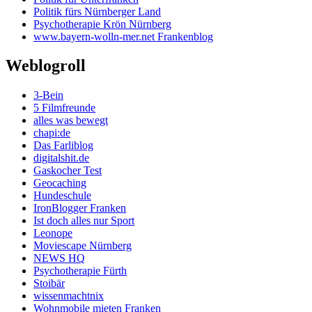
Politik fürs Nürnberger Land
Psychotherapie Krön Nürnberg
www.bayern-wolln-mer.net Frankenblog
Weblogroll
3-Bein
5 Filmfreunde
alles was bewegt
chapi:de
Das Farliblog
digitalshit.de
Gaskocher Test
Geocaching
Hundeschule
IronBlogger Franken
Ist doch alles nur Sport
Leonope
Moviescape Nürnberg
NEWS HQ
Psychotherapie Fürth
Stoibär
wissenmachtnix
Wohnmobile mieten Franken