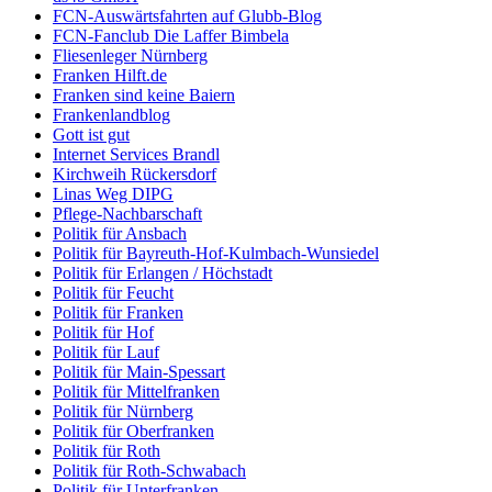
FCN-Auswärtsfahrten auf Glubb-Blog
FCN-Fanclub Die Laffer Bimbela
Fliesenleger Nürnberg
Franken Hilft.de
Franken sind keine Baiern
Frankenlandblog
Gott ist gut
Internet Services Brandl
Kirchweih Rückersdorf
Linas Weg DIPG
Pflege-Nachbarschaft
Politik für Ansbach
Politik für Bayreuth-Hof-Kulmbach-Wunsiedel
Politik für Erlangen / Höchstadt
Politik für Feucht
Politik für Franken
Politik für Hof
Politik für Lauf
Politik für Main-Spessart
Politik für Mittelfranken
Politik für Nürnberg
Politik für Oberfranken
Politik für Roth
Politik für Roth-Schwabach
Politik für Unterfranken