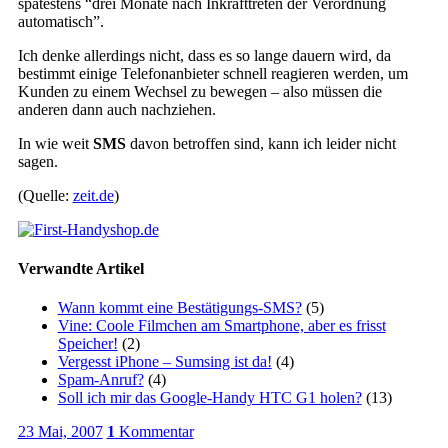
spätestens “drei Monate nach Inkrafttreten der Verordnung
automatisch”.
Ich denke allerdings nicht, dass es so lange dauern wird, da
bestimmt einige Telefonanbieter schnell reagieren werden, um
Kunden zu einem Wechsel zu bewegen – also müssen die
anderen dann auch nachziehen.
In wie weit
SMS
davon betroffen sind, kann ich leider nicht
sagen.
(Quelle:
zeit.de
)
Verwandte Artikel
Wann kommt eine Bestätigungs-SMS?
(5)
Vine: Coole Filmchen am Smartphone, aber es frisst
Speicher!
(2)
Vergesst iPhone – Sumsing ist da!
(4)
Spam-Anruf?
(4)
Soll ich mir das Google-Handy HTC G1 holen?
(13)
23 Mai, 2007
1
Kommentar