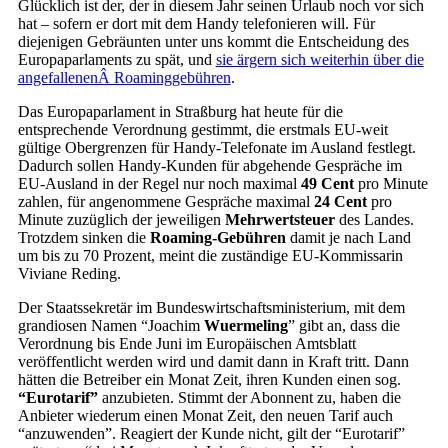
Glücklich ist der, der in diesem Jahr seinen Urlaub noch vor sich
hat – sofern er dort mit dem Handy telefonieren will. Für
diejenigen Gebräunten unter uns kommt die Entscheidung des
Europaparlaments zu spät, und
sie ärgern sich weiterhin über die
angefallenenÂ Roaminggebühren
.
Das Europaparlament in Straßburg hat heute für die
entsprechende Verordnung gestimmt, die erstmals EU-weit
gültige Obergrenzen für Handy-Telefonate im Ausland festlegt.
Dadurch sollen Handy-Kunden für abgehende Gespräche im
EU-Ausland in der Regel nur noch maximal
49 Cent
pro Minute
zahlen, für angenommene Gespräche maximal
24 Cent
pro
Minute zuzüglich der jeweiligen
Mehrwertsteuer
des Landes.
Trotzdem sinken die
Roaming-Gebühren
damit je nach Land
um bis zu 70 Prozent, meint die zuständige EU-Kommissarin
Viviane Reding.
Der Staatssekretär im Bundeswirtschaftsministerium, mit dem
grandiosen Namen “Joachim
Wuermeling
” gibt an, dass die
Verordnung bis Ende Juni im Europäischen Amtsblatt
veröffentlicht werden wird und damit dann in Kraft tritt. Dann
hätten die Betreiber ein Monat Zeit, ihren Kunden einen sog.
“Eurotarif”
anzubieten. Stimmt der Abonnent zu, haben die
Anbieter wiederum einen Monat Zeit, den neuen Tarif auch
“anzuwenden”. Reagiert der Kunde nicht, gilt der “Eurotarif”