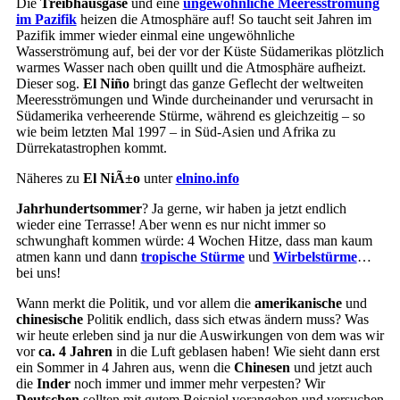
Die
Treibhausgase
und eine
ungewöhnliche Meeresströmung
im Pazifik
heizen die Atmosphäre auf! So taucht seit Jahren im
Pazifik immer wieder einmal eine ungewöhnliche
Wasserströmung auf, bei der vor der Küste Südamerikas plötzlich
warmes Wasser nach oben quillt und die Atmosphäre aufheizt.
Dieser sog.
El Niño
bringt das ganze Geflecht der weltweiten
Meeresströmungen und Winde durcheinander und verursacht in
Südamerika verheerende Stürme, während es gleichzeitig – so
wie beim letzten Mal 1997 – in Süd-Asien und Afrika zu
Dürrekatastrophen kommt.
Näheres zu
El NiÃ±o
unter
elnino.info
Jahrhundertsommer
? Ja gerne, wir haben ja jetzt endlich
wieder eine Terrasse! Aber wenn es nur nicht immer so
schwunghaft kommen würde: 4 Wochen Hitze, dass man kaum
atmen kann und dann
tropische Stürme
und
Wirbelstürme
…
bei uns!
Wann merkt die Politik, und vor allem die
amerikanische
und
chinesische
Politik endlich, dass sich etwas ändern muss? Was
wir heute erleben sind ja nur die Auswirkungen von dem was wir
vor
ca. 4 Jahren
in die Luft geblasen haben! Wie sieht dann erst
ein Sommer in 4 Jahren aus, wenn die
Chinesen
und jetzt auch
die
Inder
noch immer und immer mehr verpesten? Wir
Deutschen
sollten mit gutem Beispiel vorangehen und versuchen