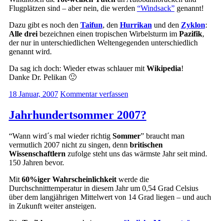
Flugplätzen sind – aber nein, die werden
“Windsack”
genannt!
Dazu gibt es noch den
Taifun
, den
Hurrikan
und den
Zyklon
:
Alle drei
bezeichnen einen tropischen Wirbelsturm im
Pazifik
,
der nur in unterschiedlichen Weltengegenden unterschiedlich
genannt wird.
Da sag ich doch: Wieder etwas schlauer mit
Wikipedia
!
Danke Dr. Pelikan 🙂
18 Januar, 2007
Kommentar verfassen
Jahrhundertsommer 2007?
“Wann wird´s mal wieder richtig
Sommer
” braucht man
vermutlich 2007 nicht zu singen, denn
britischen
Wissenschaftlern
zufolge steht uns das wärmste Jahr seit mind.
150 Jahren bevor.
Mit
60%iger Wahrscheinlichkeit
werde die
Durchschnitttemperatur in diesem Jahr um 0,54 Grad Celsius
über dem langjährigen Mittelwert von 14 Grad liegen – und auch
in Zukunft weiter ansteigen.