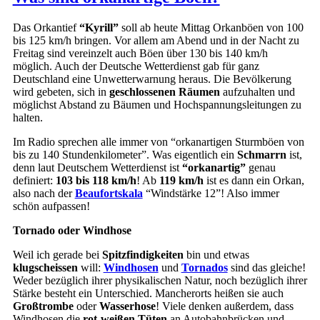
Das Orkantief
“Kyrill”
soll ab heute Mittag Orkanböen von 100
bis 125 km/h bringen. Vor allem am Abend und in der Nacht zu
Freitag sind vereinzelt auch Böen über 130 bis 140 km/h
möglich. Auch der Deutsche Wetterdienst gab für ganz
Deutschland eine Unwetterwarnung heraus. Die Bevölkerung
wird gebeten, sich in
geschlossenen Räumen
aufzuhalten und
möglichst Abstand zu Bäumen und Hochspannungsleitungen zu
halten.
Im Radio sprechen alle immer von “orkanartigen Sturmböen von
bis zu 140 Stundenkilometer”. Was eigentlich ein
Schmarrn
ist,
denn laut Deutschem Wetterdienst ist
“orkanartig”
genau
definiert:
103 bis 118 km/h
! Ab
119 km/h
ist es dann ein Orkan,
also nach der
Beaufortskala
“Windstärke 12”! Also immer
schön aufpassen!
Tornado oder Windhose
Weil ich gerade bei
Spitzfindigkeiten
bin und etwas
klugscheissen
will:
Windhosen
und
Tornados
sind das gleiche!
Weder bezüglich ihrer physikalischen Natur, noch bezüglich ihrer
Stärke besteht ein Unterschied. Mancherorts heißen sie auch
Großtrombe
oder
Wasserhose
! Viele denken außerdem, dass
Windhosen die
rot-weißen Tüten
an Autobahnbrücken und