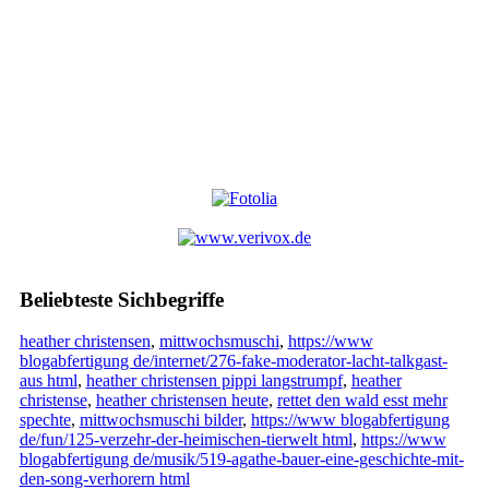
Beliebteste Sichbegriffe
heather christensen
,
mittwochsmuschi
,
https://www
blogabfertigung de/internet/276-fake-moderator-lacht-talkgast-
aus html
,
heather christensen pippi langstrumpf
,
heather
christense
,
heather christensen heute
,
rettet den wald esst mehr
spechte
,
mittwochsmuschi bilder
,
https://www blogabfertigung
de/fun/125-verzehr-der-heimischen-tierwelt html
,
https://www
blogabfertigung de/musik/519-agathe-bauer-eine-geschichte-mit-
den-song-verhorern html