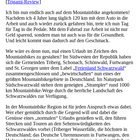
[
Trigami-Review
]
Ich bin nun endlich auch auf dem Mountainbike angekommen!
Nachdem ich 4 Jahre lang täglich 120 km mit dem Auto in die
Arbeit und auch wieder zurück gefahren bin, trete ich nun Tag
für Tag in die Pedale. Mit dem Fahrrad zur Arbeit ist nicht nur
Geld sparend, sondern man tut auch was für die Gesundheit.
Und leicht kommt man dadurch auf den Geschmack.
Wie wäre es denn nun, mal einen Urlaub im Zeichen des
Mountainbikes zu gestalten? Im Südwesten der Republik haben
sich die Gemeinden Triberg, Schonach, Schönwald, Furtwangen
und St. Georgen unter dem Label „
Ferienland Schwarzwald
“
zusammengeschlossen und „bewirtschaften“ nun eines der
größten Mountainbikegebiete in Deutschland. Im Naturpark
Südschwarzwald stehen dem geneigten „Strampler“ rund 1000
km Mountainbike-Wege durch die herrliche Landschaft des
Schwarzwaldes zur Verfügung.
In der Mountainbike Region ist für jeden Anspruch etwas dabei.
Wer eher gemütlich durch die Gegend will und dabei die
Genüsse eines „normalen“ Urlaubs genießen will, den führen
Strecken und Touren an den Sehenswürdigkeiten des
Schwarzwaldes vorbei (Triberger Wasserfälle, die höchsten in
Deutschland; das Deutsche Uhrenmuseum in Furtwangen, den