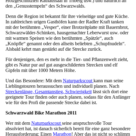
Holzgeschnitzten Rathaussaal in Triberg usw.) und natürlich an
den „Genusstempeln“ des Schwarzwalds.
Denn die Region ist bekannt für ihre vielseitige und gute Küche.
In zahlreichen urigen Gasthöfen kann der Radler Kraft tanken
mit der berühmten „Vesper“, einer Brotzeitplatte mit Bauernbrot,
Schwarzwälder-Schinken, hausgemachter Leberwurst usw. oder
mit warmen Speisen wie den berühmten „Spätzle“, auch
„Knöpfle“ genannt oder den allseits beliebten „Schupfnudeln“.
Alsbald kehrt man gestärkt auf die Strecke zurück.
Für denjenigen, den es mehr in die Tier- und Pflanzenwelt zieht,
gibt es Natur pur auf gut ausgeschilderten Strecken und elf
Gipfeln mit über 1000 Metern Höhe.
Und das Besondere: Mit dem
Naturparkscout
kann man seine
Lieblingstouren heraussuchen und individuell planen. Nach
Streckenlänge, Gesamtanstieg, Schwierigkeit
lässt sich dort eine
geeignete Tour finden oder auch planen, sodass für den Anfänger
wie für den Profi die passende Strecke dabei ist.
Schwarzwald Bike Marathon 2011
Wer mit dem
Naturparkscout
seine anspruchsvolle Tour
absolviert hat, ist danach sicherlich bereit für eine ganz besondere
Herausforderung: Einen
Marathon
! Aber das ist nicht so schlimm