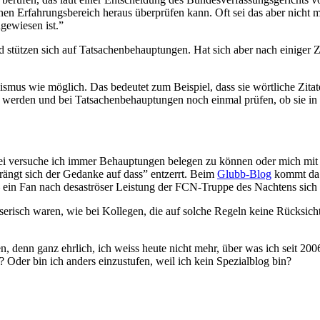
genen Erfahrungsbereich heraus überprüfen kann. Oft sei das aber nicht
ngewiesen ist.”
stützen sich auf Tatsachenbehauptungen. Hat sich aber nach einiger Ze
smus wie möglich. Das bedeutet zum Beispiel, dass sie wörtliche Zitate
d werden und bei Tatsachenbehauptungen noch einmal prüfen, ob sie in d
rei versuche ich immer Behauptungen belegen zu können oder mich mit
ängt sich der Gedanke auf dass” entzerrt. Beim
Glubb-Blog
kommt da n
ein Fan nach desaströser Leistung der FCN-Truppe des Nachtens sich 
isserisch waren, wie bei Kollegen, die auf solche Regeln keine Rücksic
, denn ganz ehrlich, ich weiss heute nicht mehr, über was ich seit 200
 Oder bin ich anders einzustufen, weil ich kein Spezialblog bin?