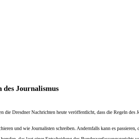
en des Journalismus
en die Dresdner Nachrichten heute veröffentlicht, dass die Regeln des J
ieren und wie Journalisten schreiben. Andernfalls kann es passieren, d
leg berufen, das laut einer Entscheidung des Bundesverfassungsgerichts 