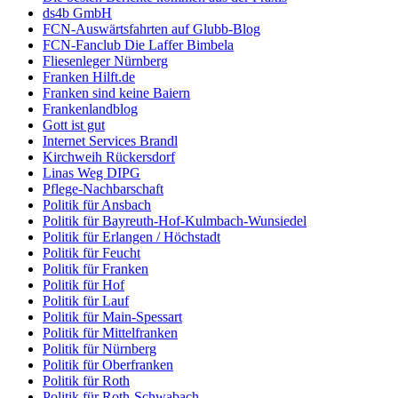
ds4b GmbH
FCN-Auswärtsfahrten auf Glubb-Blog
FCN-Fanclub Die Laffer Bimbela
Fliesenleger Nürnberg
Franken Hilft.de
Franken sind keine Baiern
Frankenlandblog
Gott ist gut
Internet Services Brandl
Kirchweih Rückersdorf
Linas Weg DIPG
Pflege-Nachbarschaft
Politik für Ansbach
Politik für Bayreuth-Hof-Kulmbach-Wunsiedel
Politik für Erlangen / Höchstadt
Politik für Feucht
Politik für Franken
Politik für Hof
Politik für Lauf
Politik für Main-Spessart
Politik für Mittelfranken
Politik für Nürnberg
Politik für Oberfranken
Politik für Roth
Politik für Roth-Schwabach