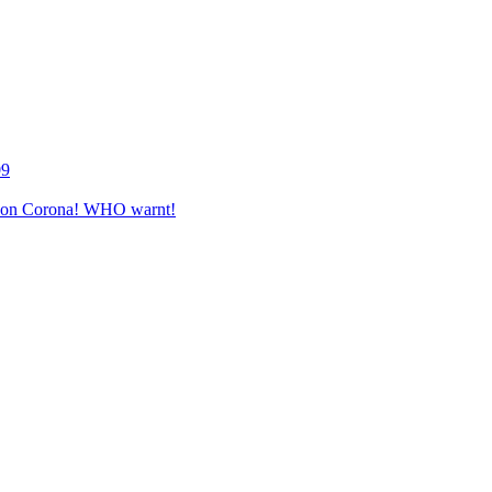
09
e von Corona! WHO warnt!