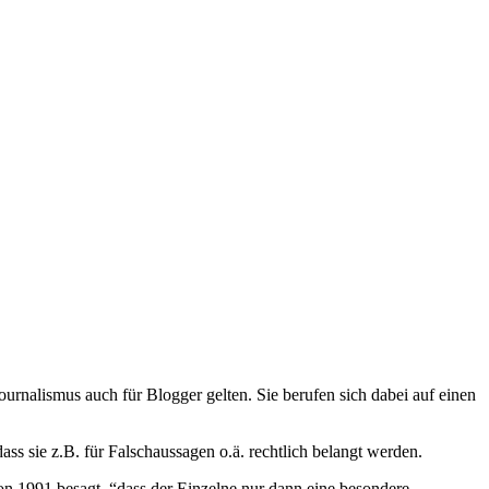
ournalismus auch für Blogger gelten. Sie berufen sich dabei auf einen
ass sie z.B. für Falschaussagen o.ä. rechtlich belangt werden.
von 1991 besagt, “dass der Einzelne nur dann eine besondere