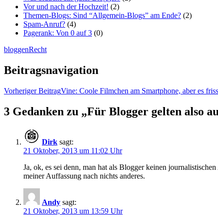
Vor und nach der Hochzeit!
(2)
Themen-Blogs: Sind “Allgemein-Blogs” am Ende?
(2)
Spam-Anruf?
(4)
Pagerank: Von 0 auf 3
(0)
bloggen
Recht
Beitragsnavigation
Vorheriger Beitrag
Vine: Coole Filmchen am Smartphone, aber es friss
3 Gedanken zu „Für Blogger gelten also au
Dirk
sagt:
21 Oktober, 2013 um 11:02 Uhr
Ja, ok, es sei denn, man hat als Blogger keinen journalistisc
meiner Auffassung nach nichts anderes.
Andy
sagt:
21 Oktober, 2013 um 13:59 Uhr