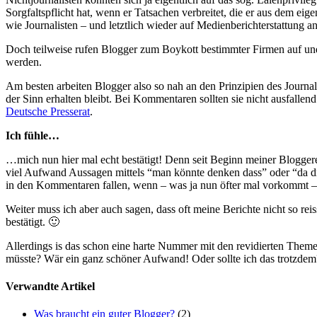
Sorgfaltspflicht hat, wenn er Tatsachen verbreitet, die er aus dem ei
wie Journalisten – und letztlich wieder auf Medienberichterstattung a
Doch teilweise rufen Blogger zum Boykott bestimmter Firmen auf und 
werden.
Am besten arbeiten Blogger also so nah an den Prinzipien des Journali
der Sinn erhalten bleibt. Bei Kommentaren sollten sie nicht ausfallen
Deutsche Presserat
.
Ich fühle…
…mich nun hier mal echt bestätigt! Denn seit Beginn meiner Blogge
viel Aufwand Aussagen mittels “man könnte denken dass” oder “da dr
in den Kommentaren fallen, wenn – was ja nun öfter mal vorkommt – 
Weiter muss ich aber auch sagen, dass oft meine Berichte nicht so re
bestätigt. 🙂
Allerdings is das schon eine harte Nummer mit den revidierten Themen
müsste? Wär ein ganz schöner Aufwand! Oder sollte ich das trotzdem?
Verwandte Artikel
Was braucht ein guter Blogger?
(2)