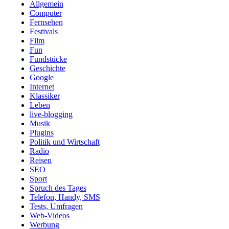
Allgemein
Computer
Fernsehen
Festivals
Film
Fun
Fundstücke
Geschichte
Google
Internet
Klassiker
Leben
live-blogging
Musik
Plugins
Politik und Wirtschaft
Radio
Reisen
SEO
Sport
Spruch des Tages
Telefon, Handy, SMS
Tests, Umfragen
Web-Videos
Werbung