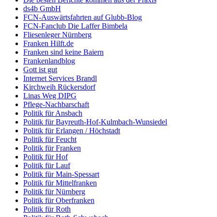
ds4b GmbH
FCN-Auswärtsfahrten auf Glubb-Blog
FCN-Fanclub Die Laffer Bimbela
Fliesenleger Nürnberg
Franken Hilft.de
Franken sind keine Baiern
Frankenlandblog
Gott ist gut
Internet Services Brandl
Kirchweih Rückersdorf
Linas Weg DIPG
Pflege-Nachbarschaft
Politik für Ansbach
Politik für Bayreuth-Hof-Kulmbach-Wunsiedel
Politik für Erlangen / Höchstadt
Politik für Feucht
Politik für Franken
Politik für Hof
Politik für Lauf
Politik für Main-Spessart
Politik für Mittelfranken
Politik für Nürnberg
Politik für Oberfranken
Politik für Roth