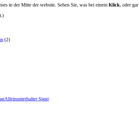
ses in der Mitte der website. Sehen Sie, was bei einem
Klick
, oder ga
.)
in
(2)
rag
Alleinunterhalter Siggi
“