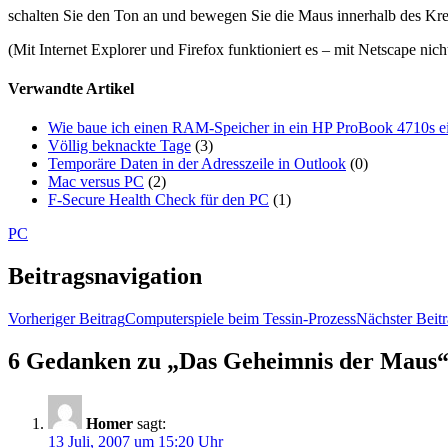
schalten Sie den Ton an und bewegen Sie die Maus innerhalb des Krei
(Mit Internet Explorer und Firefox funktioniert es – mit Netscape nicht
Verwandte Artikel
Wie baue ich einen RAM-Speicher in ein HP ProBook 4710s e
Völlig beknackte Tage
(3)
Temporäre Daten in der Adresszeile in Outlook
(0)
Mac versus PC
(2)
F-Secure Health Check für den PC
(1)
PC
Beitragsnavigation
Vorheriger Beitrag
Computerspiele beim Tessin-Prozess
Nächster Beit
6 Gedanken zu „Das Geheimnis der Maus
Homer
sagt:
13 Juli, 2007 um 15:20 Uhr