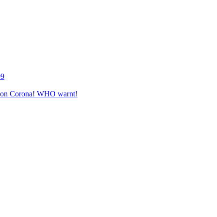
09
e von Corona! WHO warnt!