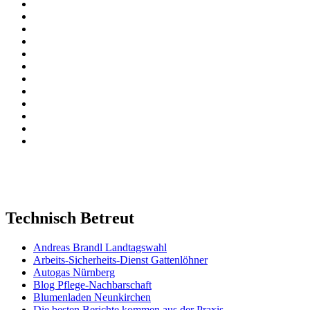
Technisch Betreut
Andreas Brandl Landtagswahl
Arbeits-Sicherheits-Dienst Gattenlöhner
Autogas Nürnberg
Blog Pflege-Nachbarschaft
Blumenladen Neunkirchen
Die besten Berichte kommen aus der Praxis